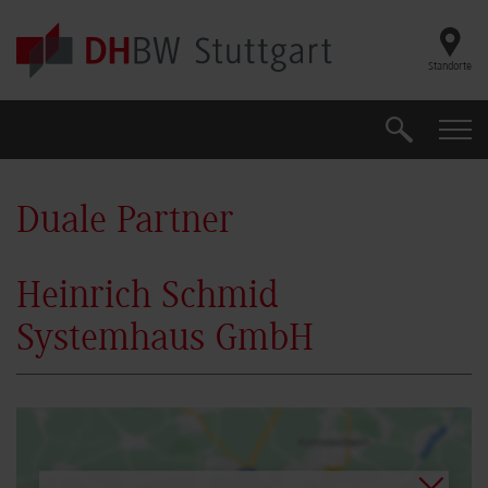
Skip to main content
Standorte
Suche
Suche
Duale Partner
Heinrich Schmid
Systemhaus GmbH