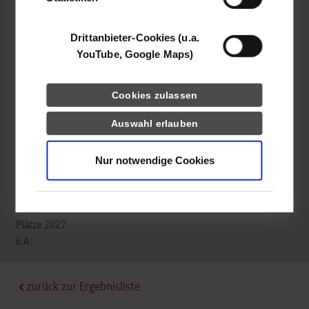
Heinrich Schmid Systemhaus GmbH
Drittanbieter-Cookies (u.a.
Siemensstr. 20
YouTube, Google Maps)
72766
Reutlingen
Manuel Puchta
Cookies zulassen
07121 326 278
M_Puchta@heinrich-schmid.de
Auswahl erlauben
Nur notwendige Cookies
frei
k.A.
zurück zur Ergebnisliste