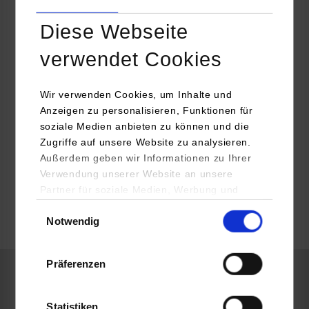
Heinrich Schmid Systemhaus GmbH
Siemensstr. 20
Diese Webseite
72766
Reutlingen
verwendet Cookies
Jörg Schmischke
07121 326 0
Wir verwenden Cookies, um Inhalte und
M_Puchta@heinrich-schmid.de
Anzeigen zu personalisieren, Funktionen für
soziale Medien anbieten zu können und die
Zugriffe auf unsere Website zu analysieren.
Außerdem geben wir Informationen zu Ihrer
Verwendung unserer Website an unsere
frei
Partner für soziale Medien, Werbung und
Analysen weiter. Unsere Partner (u.a.
Einwilligungsauswahl
Notwendig
YouTube, Google Maps) führen diese
k.A.
Informationen möglicherweise mit weiteren
Daten zusammen, die Sie ihnen bereitgestellt
Präferenzen
haben oder die sie im Rahmen Ihrer Nutzung
der Dienste gesammelt haben.
Wirtschaftsinformatik / Application Management
Statistiken