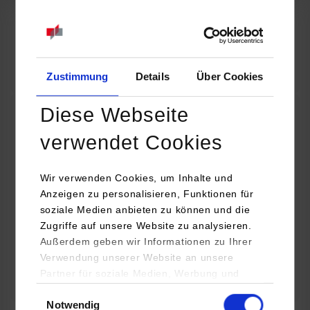
07.09.2026
18:00 Uhr
Online INDIS-Infoveranstaltung für Studierende
Zum Event
Zustimmung
Details
Über Cookies
Diese Webseite
Technologietag: Clean Urban Transportation –
verwendet Cookies
nachhaltige Mobilität im (sub)urbanen Umfeld
Wir verwenden Cookies, um Inhalte und
16.09.2026 - 17.09.2026
Anzeigen zu personalisieren, Funktionen für
soziale Medien anbieten zu können und die
Im Mittelpunkt stehen elektrische Antriebe, moderne
Zugriffe auf unsere Website zu analysieren.
Batterietechnologien und innovative Fahrzeugkonzepte für
Außerdem geben wir Informationen zu Ihrer
nachhaltige Mobilität in Stadt und…
Verwendung unserer Website an unsere
Partner für soziale Medien, Werbung und
Zum Event
Analysen weiter. Unsere Partner (u.a.
Einwilligungsauswahl
Notwendig
YouTube, Google Maps) führen diese