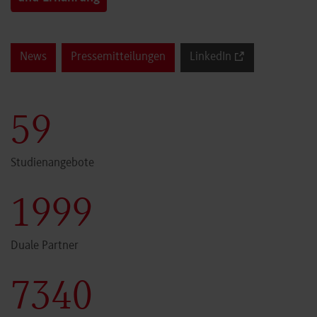
News
Pressemitteilungen
LinkedIn
60
Studienangebote
2000
Duale Partner
7341