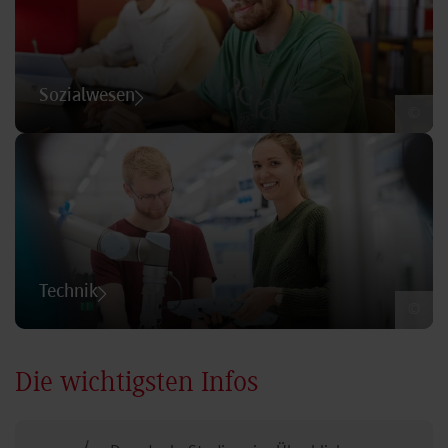
Sozialwesen
©
Technik
©
Die wichtigsten Infos