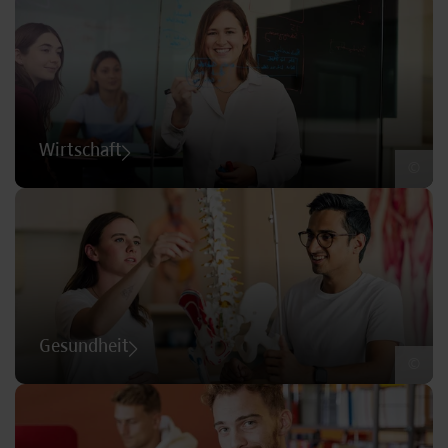
Wirtschaft
©
Gesundheit
©