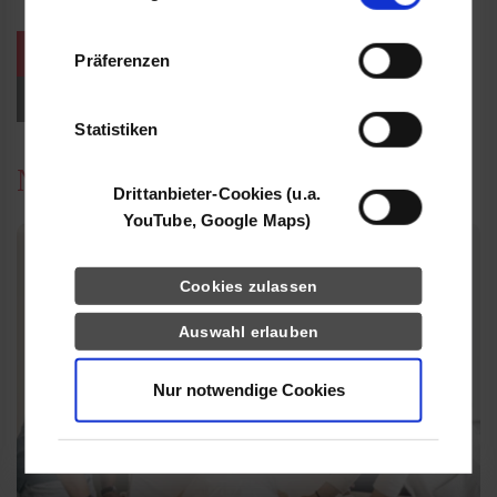
Informationen möglicherweise mit weiteren
Daten zusammen, die Sie ihnen bereitgestellt
weitere Veranstaltungen / Termine
Präferenzen
haben oder die sie im Rahmen Ihrer Nutzung
der Dienste gesammelt haben.
Events für Studieninteressierte
Statistiken
News
Drittanbieter-Cookies (u.a.
YouTube, Google Maps)
Cookies zulassen
Auswahl erlauben
Nur notwendige Cookies