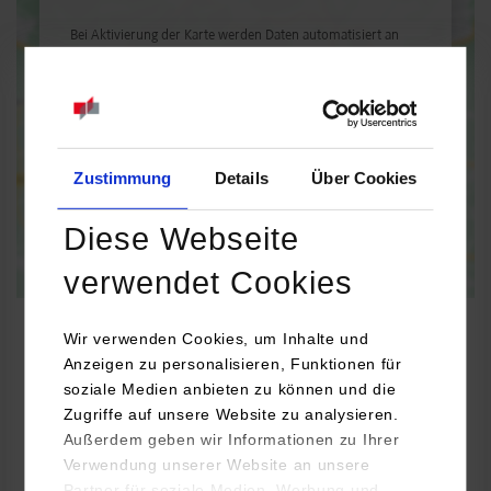
Bei Aktivierung der Karte werden Daten automatisiert an
Google Maps übertragen.
Informationen zum
Datenschutz
Dauerhaft aktivieren
Einmalig aktivieren
Zustimmung
Details
Über Cookies
Diese Webseite
verwendet Cookies
Wir verwenden Cookies, um Inhalte und
Anzeigen zu personalisieren, Funktionen für
soziale Medien anbieten zu können und die
BWL-Risk and Insurance Management
Zugriffe auf unsere Website zu analysieren.
Außerdem geben wir Informationen zu Ihrer
HDI AG
Verwendung unserer Website an unsere
Heilbronner Str. 158
Partner für soziale Medien, Werbung und