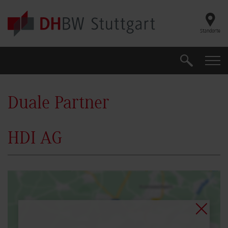
Skip to main content
Standorte
Suche
Suche
Duale Partner
HDI AG