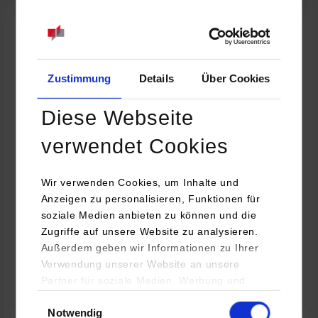
07.09.2026
18:00 Uhr
Online INDIS-Infoveranstaltung für Studierende
Zum Event
Zustimmung
Details
Über Cookies
Diese Webseite
Technologietag: Clean Urban Transportation –
verwendet Cookies
nachhaltige Mobilität im (sub)urbanen Umfeld
Wir verwenden Cookies, um Inhalte und
16.09.2026 - 17.09.2026
Anzeigen zu personalisieren, Funktionen für
soziale Medien anbieten zu können und die
Im Mittelpunkt stehen elektrische Antriebe, moderne
Zugriffe auf unsere Website zu analysieren.
Batterietechnologien und innovative Fahrzeugkonzepte für
Außerdem geben wir Informationen zu Ihrer
nachhaltige Mobilität in Stadt und…
Verwendung unserer Website an unsere
Partner für soziale Medien, Werbung und
Zum Event
Analysen weiter. Unsere Partner (u.a.
Einwilligungsauswahl
Notwendig
YouTube, Google Maps) führen diese