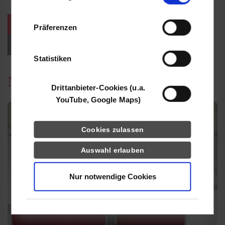
Informationen möglicherweise mit weiteren
Daten zusammen, die Sie ihnen bereitgestellt
weitere Veranstaltungen / Termine
Präferenzen
haben oder die sie im Rahmen Ihrer Nutzung
der Dienste gesammelt haben.
Events für Studieninteressierte
Statistiken
News
Drittanbieter-Cookies (u.a.
YouTube, Google Maps)
Cookies zulassen
Auswahl erlauben
Nur notwendige Cookies