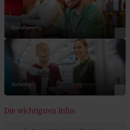
Sozialwesen
©
Technik
©
Die wichtigsten Infos