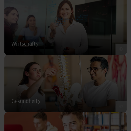
Wirtschaft
©
Gesundheit
©