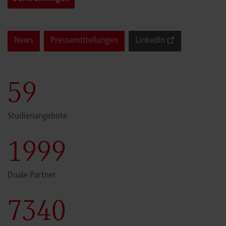
News
Pressemitteilungen
LinkedIn
60
Studienangebote
2000
Duale Partner
7341