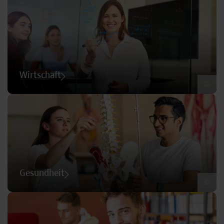
Wirtschaft
©
Gesundheit
©