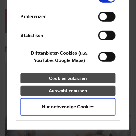
Informationen möglicherweise mit weiteren
Daten zusammen, die Sie ihnen bereitgestellt
weitere Veranstaltungen / Termine
Präferenzen
haben oder die sie im Rahmen Ihrer Nutzung
der Dienste gesammelt haben.
Events für Studieninteressierte
Statistiken
News
Drittanbieter-Cookies (u.a.
YouTube, Google Maps)
Cookies zulassen
Auswahl erlauben
Nur notwendige Cookies