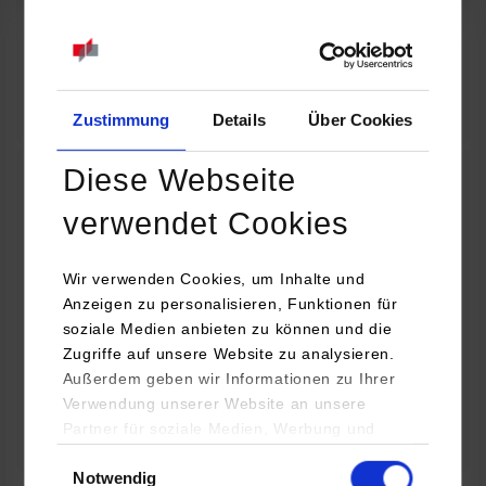
07.09.2026
18:00 Uhr
Online INDIS-Infoveranstaltung für Studierende
Zum Event
Zustimmung
Details
Über Cookies
Diese Webseite
Technologietag: Clean Urban Transportation –
verwendet Cookies
nachhaltige Mobilität im (sub)urbanen Umfeld
Wir verwenden Cookies, um Inhalte und
16.09.2026 - 17.09.2026
Anzeigen zu personalisieren, Funktionen für
soziale Medien anbieten zu können und die
Im Mittelpunkt stehen elektrische Antriebe, moderne
Zugriffe auf unsere Website zu analysieren.
Batterietechnologien und innovative Fahrzeugkonzepte für
Außerdem geben wir Informationen zu Ihrer
nachhaltige Mobilität in Stadt und…
Verwendung unserer Website an unsere
Partner für soziale Medien, Werbung und
Zum Event
Analysen weiter. Unsere Partner (u.a.
Einwilligungsauswahl
Notwendig
YouTube, Google Maps) führen diese