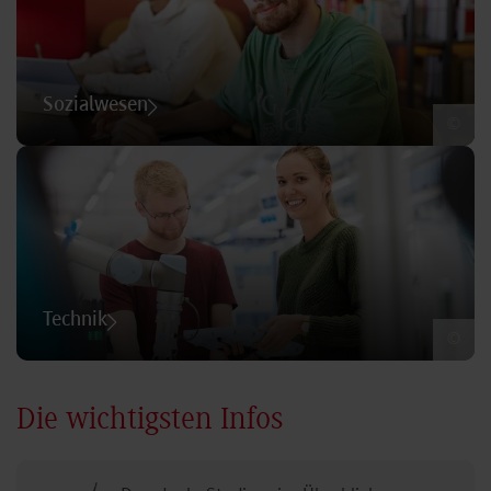
Sozialwesen
©
Technik
©
Die wichtigsten Infos