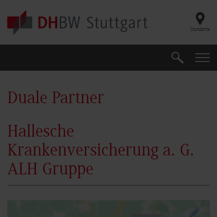
Skip to main content
Standorte
Suche
Suche
Duale Partner
Hallesche
Krankenversicherung a. G.
ALH Gruppe