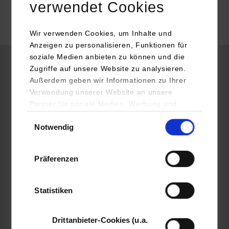
verwendet Cookies
k.A.
Wir verwenden Cookies, um Inhalte und
Anzeigen zu personalisieren, Funktionen für
soziale Medien anbieten zu können und die
Zugriffe auf unsere Website zu analysieren.
BWL-Finanzdienstleistungen
Außerdem geben wir Informationen zu Ihrer
Verwendung unserer Website an unsere
Partner für soziale Medien, Werbung und
Hallesche Krankenversicherung a. G. ALH Gruppe
Analysen weiter. Unsere Partner (u.a.
Einwilligungsauswahl
Löffelstraße 34-38
Notwendig
YouTube, Google Maps) führen diese
70597
Stuttgart
Informationen möglicherweise mit weiteren
www.hallesche.de
Daten zusammen, die Sie ihnen bereitgestellt
Präferenzen
haben oder die sie im Rahmen Ihrer Nutzung
Pia Duldhardt
der Dienste gesammelt haben.
+49 711 6603-2315
Statistiken
pia.duldhardt@hallesche.de
Drittanbieter-Cookies (u.a.