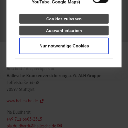
YouTube, Google Maps)
belegt
Cookies zulassen
Auswahl erlauben
frei
Nur notwendige Cookies
Informatik
Hallesche Krankenversicherung a. G. ALH Gruppe
Löffelstraße 34-38
70597
Stuttgart
www.hallesche.de
Pia Duldhardt
+49 711 6603-2315
pia.duldhardt@hallesche.de