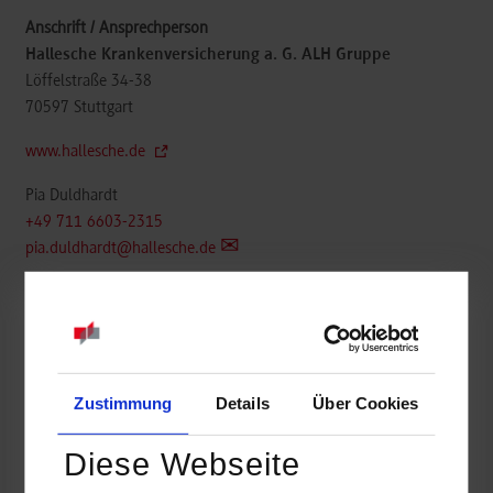
Hallesche Krankenversicherung a. G. ALH Gruppe
Löffelstraße 34-38
70597
Stuttgart
www.hallesche.de
Pia Duldhardt
+49 711 6603-2315
pia.duldhardt@hallesche.de
Bewerben Sie sich online über unser Bewerber-Formular unter:
https://www.alh.de/karriere/ausbildung-studium/freie-stellen Alle
Informationen rund um das Ausbildungs- und Studienangebot
Zustimmung
Details
Über Cookies
finden Sie unter www.al-h.de/ausbildung
Diese Webseite
belegt