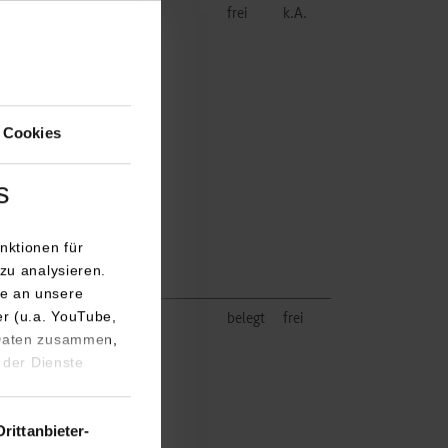
frei
k.A.
 Cookies
s
nktionen für
zu analysieren.
e an unsere
er (u.a. YouTube,
belegt
frei
 Daten zusammen,
 der Dienste
Drittanbieter-