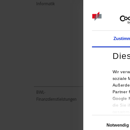
Informatik
Hallesche
Krankenversicherung 
G. ALH Gruppe
Löffelstraße 34-38
70597
Stuttgart
Zustim
www.hallesche.de
Die
Pia Duldhardt
+49 711 6603-2315
pia.duldhardt@hallesch
Wir verw
soziale 
Außerde
Partner 
BWL-
Hallesche
Google M
Finanzdienstleistungen
Krankenversicherung 
die Sie 
G. ALH Gruppe
gesamme
Löffelstraße 34-38
Einwilligungsauswa
70597
Stuttgart
Notwendig