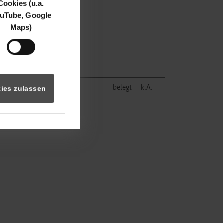
Cookies (u.a.
uTube, Google
Maps)
belegt
k.A.
ies zulassen
 Informationen rund um das
sbildung