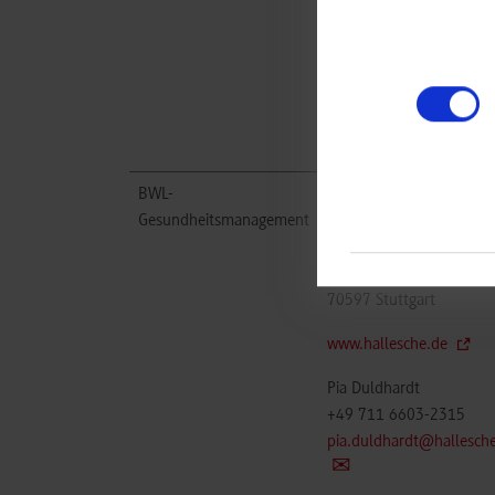
www.hallesche.de
Pia Duldhardt
+49 711 6603-2315
pia.duldhardt@hallesch
BWL-
Hallesche
Gesundheitsmanagement
Krankenversicherung 
G. ALH Gruppe
Löffelstraße 34-38
70597
Stuttgart
www.hallesche.de
Pia Duldhardt
+49 711 6603-2315
pia.duldhardt@hallesch