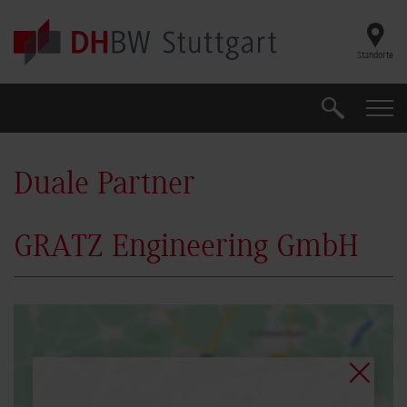
Skip to main content
Standorte
Suche
Suche
Duale Partner
GRATZ Engineering GmbH