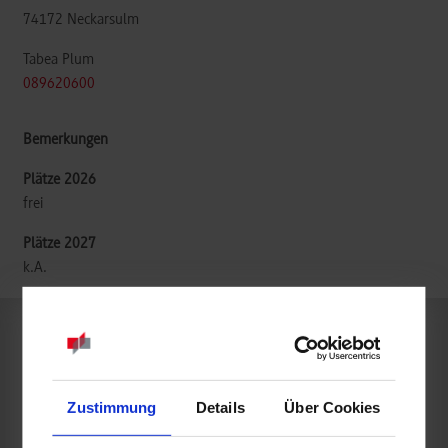
74172
Neckarsulm
Tabea Plum
089620600
frei
k.A.
BWL-Dienstleistungsmanagement-Consulting & Sales
Zustimmung
Details
Über Cookies
Fujitsu Services GmbH
Konrad-Zuse-Straße 16