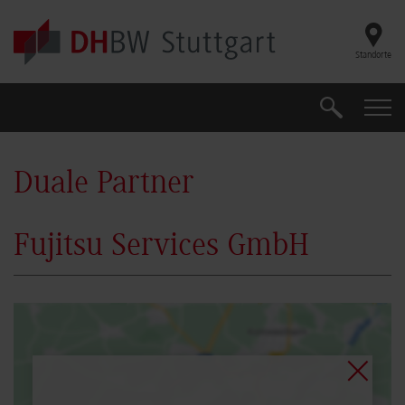
Skip to main content
Standorte
Suche
Suche
Duale Partner
Fujitsu Services GmbH