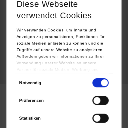
Diese Webseite
74172
Neckarsulm
verwendet Cookies
Tabea Plum
089620600
Wir verwenden Cookies, um Inhalte und
Anzeigen zu personalisieren, Funktionen für
soziale Medien anbieten zu können und die
Zugriffe auf unsere Website zu analysieren.
Außerdem geben wir Informationen zu Ihrer
frei
Verwendung unserer Website an unsere
Partner für soziale Medien, Werbung und
k.A.
Analysen weiter. Unsere Partner (u.a.
Einwilligungsauswahl
Notwendig
YouTube, Google Maps) führen diese
Informationen möglicherweise mit weiteren
Daten zusammen, die Sie ihnen bereitgestellt
BWL-Industrie
Präferenzen
haben oder die sie im Rahmen Ihrer Nutzung
der Dienste gesammelt haben.
Fujitsu Services GmbH
Statistiken
Konrad-Zuse-Straße 16