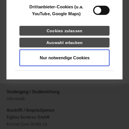
74172
Neckarsulm
Drittanbieter-Cookies (u.a.
YouTube, Google Maps)
Thomas Häg
089620600
Cookies zulassen
Auswahl erlauben
frei
Nur notwendige Cookies
k.A.
Informatik
Fujitsu Services GmbH
Konrad-Zuse-Straße 16