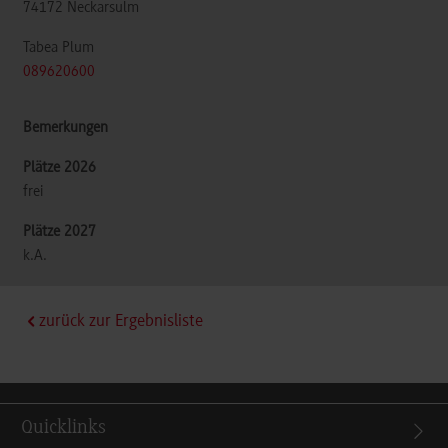
74172
Neckarsulm
Tabea Plum
089620600
frei
k.A.
zurück zur Ergebnisliste
Quicklinks