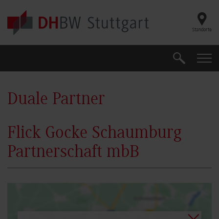
Skip to main content
Standorte
Suche
Suche
Duale Partner
Flick Gocke Schaumburg
Partnerschaft mbB