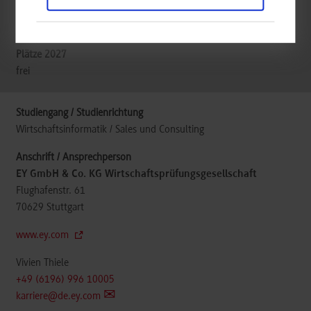
belegt
frei
Wirtschaftsinformatik / Sales und Consulting
EY GmbH & Co. KG Wirtschaftsprüfungsgesellschaft
Flughafenstr. 61
70629
Stuttgart
www.ey.com
Vivien Thiele
+49 (6196) 996 10005
karriere@de.ey.com