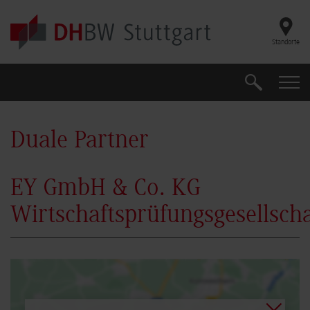
Skip to main content
Standorte
Suche
Suche
Duale Partner
EY GmbH & Co. KG
Wirtschaftsprüfungsgesellscha