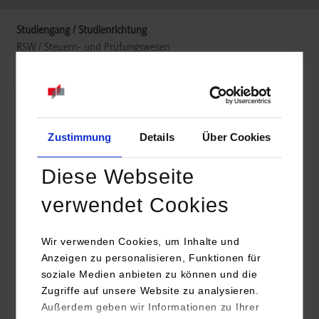
RSW / Steuern- und Prüfungswesen
EY GmbH & Co. KG Wirtschaftsprüfungsgesellschaft
Flughafenstr. 61
70629
Stuttgart
Zustimmung
Details
Über Cookies
www.ey.com
Diese Webseite
Vivien Thiele
verwendet Cookies
+49 (6196) 996 10005
karriere@de.ey.com
Wir verwenden Cookies, um Inhalte und
Anzeigen zu personalisieren, Funktionen für
soziale Medien anbieten zu können und die
Zugriffe auf unsere Website zu analysieren.
frei
Außerdem geben wir Informationen zu Ihrer