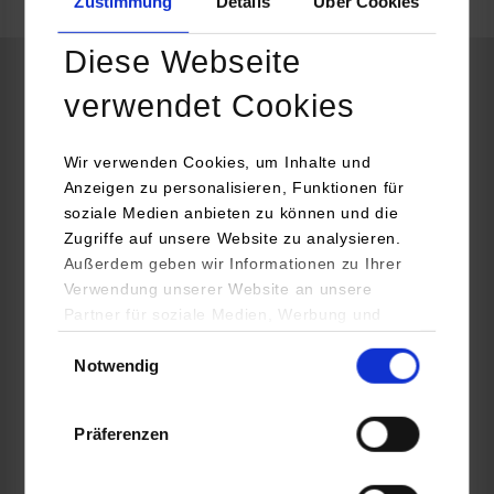
Zustimmung
Details
Über Cookies
frei
Diese Webseite
Informatik / Informationstechnik
verwendet Cookies
Wir verwenden Cookies, um Inhalte und
EUCHNER GmbH + Co. KG
Anzeigen zu personalisieren, Funktionen für
Kohlhammerstraße 16
soziale Medien anbieten zu können und die
70771
Leinfelden-Echterdingen
Zugriffe auf unsere Website zu analysieren.
Außerdem geben wir Informationen zu Ihrer
www.euchner.de/de-de/karriere/duales-studium/
Verwendung unserer Website an unsere
Dip.-Ing. (FH) Martin Peick
Partner für soziale Medien, Werbung und
+49 711 7597425
Analysen weiter. Unsere Partner (u.a.
Einwilligungsauswahl
personal-info@euchner.de
Notwendig
YouTube, Google Maps) führen diese
Informationen möglicherweise mit weiteren
Daten zusammen, die Sie ihnen bereitgestellt
Präferenzen
haben oder die sie im Rahmen Ihrer Nutzung
der Dienste gesammelt haben.