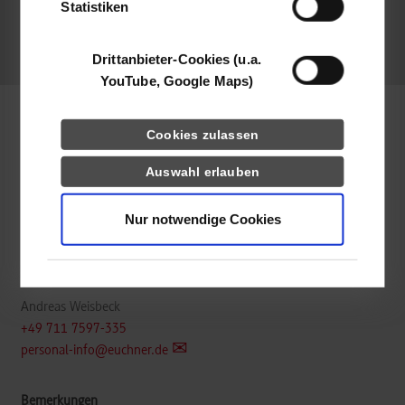
belegt
Statistiken
frei
Drittanbieter-Cookies (u.a.
YouTube, Google Maps)
Maschinenbau
Cookies zulassen
Auswahl erlauben
EUCHNER GmbH + Co. KG
Kohlhammerstraße 16
Nur notwendige Cookies
70771
Leinfelden-Echterdingen
www.euchner.de/de-de/karriere/duales-studium/
Andreas Weisbeck
+49 711 7597-335
personal-info@euchner.de