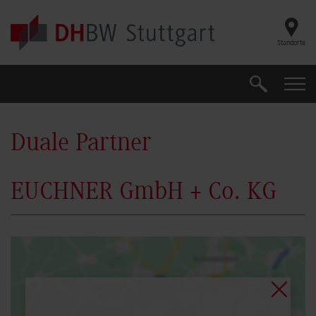
Skip to main content
Standorte
Suche
Suche
Duale Partner
EUCHNER GmbH + Co. KG