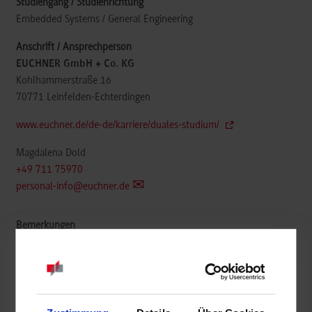
Embedded Systems / General Engineering
EUCHNER GmbH + Co. KG
Kohlhammerstraße 16
70771
Leinfelden-Echterdingen
www.euchner.de/de-de/karriere/duales-studium/
Magdalena Dold
+49 711 75970
personal-info@euchner.de
belegt