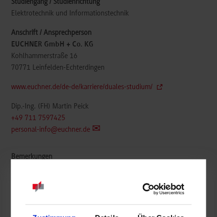
Elektrotechnik und Informationstechnik
EUCHNER GmbH + Co. KG
Kohlhammerstraße 16
70771
Leinfelden-Echterdingen
www.euchner.de/de-de/karriere/duales-studium/
Dip.-Ing. (FH) Martin Peick
+49 711 7597425
personal-info@euchner.de
frei