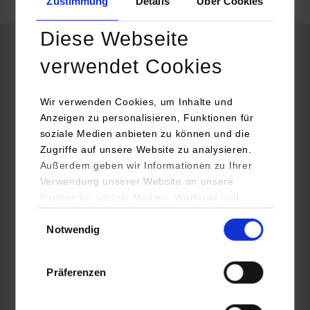
Zustimmung
Details
Über Cookies
frei
Diese Webseite
Embedded Systems / General Engineering
verwendet Cookies
Wir verwenden Cookies, um Inhalte und
EUCHNER GmbH + Co. KG
Anzeigen zu personalisieren, Funktionen für
Kohlhammerstraße 16
soziale Medien anbieten zu können und die
70771
Leinfelden-Echterdingen
Zugriffe auf unsere Website zu analysieren.
Außerdem geben wir Informationen zu Ihrer
www.euchner.de/de-de/karriere/duales-studium/
Verwendung unserer Website an unsere
Magdalena Dold
Partner für soziale Medien, Werbung und
+49 711 75970
Analysen weiter. Unsere Partner (u.a.
Einwilligungsauswahl
personal-info@euchner.de
Notwendig
YouTube, Google Maps) führen diese
Informationen möglicherweise mit weiteren
Daten zusammen, die Sie ihnen bereitgestellt
Präferenzen
haben oder die sie im Rahmen Ihrer Nutzung
der Dienste gesammelt haben.