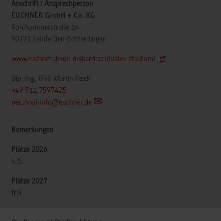
EUCHNER GmbH + Co. KG
Kohlhammerstraße 16
70771
Leinfelden-Echterdingen
www.euchner.de/de-de/karriere/duales-studium/
Dip.-Ing. (FH) Martin Peick
+49 711 7597425
personal-info@euchner.de
k.A.
frei