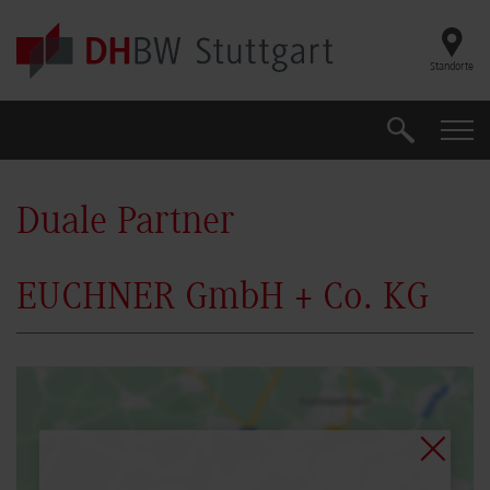
Skip to main content
Standorte
Suche
Suche
Duale Partner
EUCHNER GmbH + Co. KG