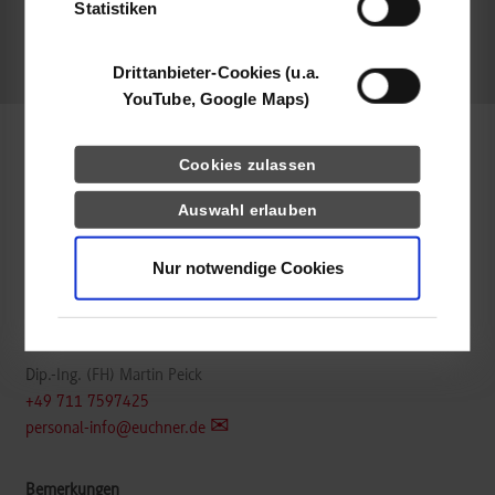
belegt
Statistiken
frei
Drittanbieter-Cookies (u.a.
YouTube, Google Maps)
Informatik / Informationstechnik
Cookies zulassen
Auswahl erlauben
EUCHNER GmbH + Co. KG
Kohlhammerstraße 16
Nur notwendige Cookies
70771
Leinfelden-Echterdingen
www.euchner.de/de-de/karriere/duales-studium/
Dip.-Ing. (FH) Martin Peick
+49 711 7597425
personal-info@euchner.de