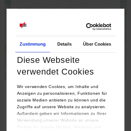
Bei Aktivierung der Karte werden Daten automatisiert an
Google Maps übertragen.
Informationen zum
Datenschutz
Dauerhaft aktivieren
Einmalig aktivieren
Zustimmung
Details
Über Cookies
Diese Webseite
verwendet Cookies
Wir verwenden Cookies, um Inhalte und
Anzeigen zu personalisieren, Funktionen für
soziale Medien anbieten zu können und die
BWL-Immobilienwirtschaft
Zugriffe auf unsere Website zu analysieren.
Außerdem geben wir Informationen zu Ihrer
Verwendung unserer Website an unsere
etg24 GmbH
Partner für soziale Medien, Werbung und
Curiestraße 2