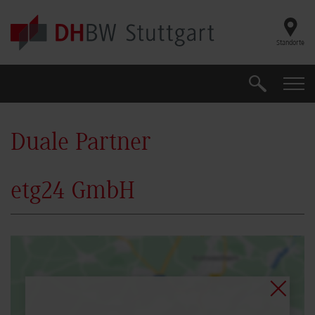
Skip to main content
Standorte
Suche
Suche
Duale Partner
etg24 GmbH