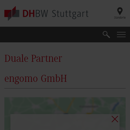
Skip to main content
Standorte
Suche
Suche
Duale Partner
engomo GmbH