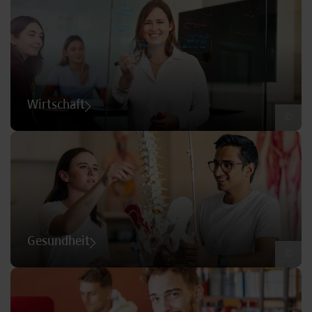
Wirtschaft
©
Gesundheit
©