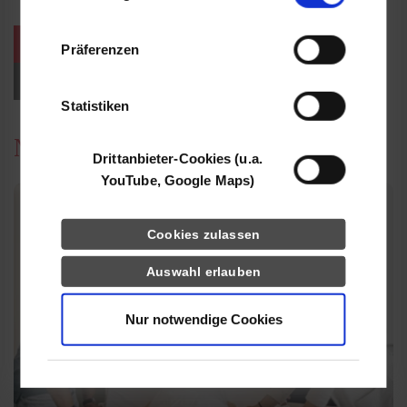
Informationen möglicherweise mit weiteren
Daten zusammen, die Sie ihnen bereitgestellt
weitere Veranstaltungen / Termine
Präferenzen
haben oder die sie im Rahmen Ihrer Nutzung
der Dienste gesammelt haben.
Events für Studieninteressierte
Statistiken
News
Drittanbieter-Cookies (u.a.
YouTube, Google Maps)
Cookies zulassen
Auswahl erlauben
Nur notwendige Cookies