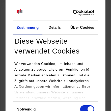
07.09.2026
18:00 Uhr
Online INDIS-Infoveranstaltung für Studierende
Zum Event
Zustimmung
Details
Über Cookies
Diese Webseite
Technologietag: Clean Urban Transportation –
verwendet Cookies
nachhaltige Mobilität im (sub)urbanen Umfeld
Wir verwenden Cookies, um Inhalte und
16.09.2026 - 17.09.2026
Anzeigen zu personalisieren, Funktionen für
soziale Medien anbieten zu können und die
Im Mittelpunkt stehen elektrische Antriebe, moderne
Zugriffe auf unsere Website zu analysieren.
Batterietechnologien und innovative Fahrzeugkonzepte für
Außerdem geben wir Informationen zu Ihrer
nachhaltige Mobilität in Stadt und…
Verwendung unserer Website an unsere
Partner für soziale Medien, Werbung und
Zum Event
Analysen weiter. Unsere Partner (u.a.
Einwilligungsauswahl
Notwendig
YouTube, Google Maps) führen diese