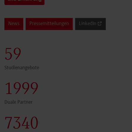
News
Pressemitteilungen
LinkedIn
60
Studienangebote
2000
Duale Partner
7341