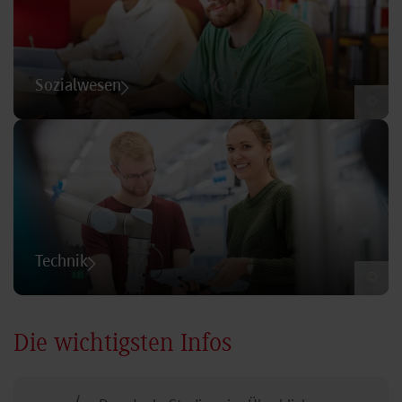
Sozialwesen
©
Technik
©
Die wichtigsten Infos