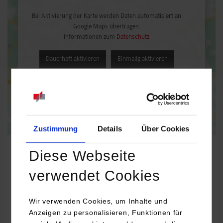
Bei Aktivierung der Karte werden Daten automatisiert an
Google Maps übertragen.
Informationen zum
Datenschutz
Dauerhaft aktivieren
Einmalig aktivieren
Zustimmung
Details
Über Cookies
Diese Webseite
verwendet Cookies
Wirtschaftsingenieurwesen / Facility Management
Wir verwenden Cookies, um Inhalte und
ENGIE Deutschland GmbH
Anzeigen zu personalisieren, Funktionen für
Hessbruehlstr 51