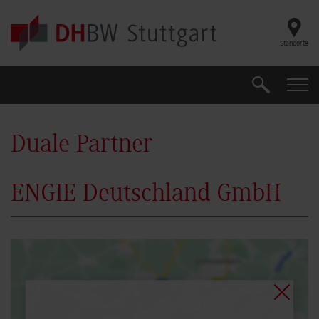
Skip to main content
Standorte
Suche
Suche
Duale Partner
ENGIE Deutschland GmbH