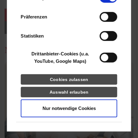
Informationen möglicherweise mit weiteren
Daten zusammen, die Sie ihnen bereitgestellt
weitere Veranstaltungen / Termine
Präferenzen
haben oder die sie im Rahmen Ihrer Nutzung
der Dienste gesammelt haben.
Events für Studieninteressierte
Statistiken
News
Drittanbieter-Cookies (u.a.
YouTube, Google Maps)
Cookies zulassen
Auswahl erlauben
Nur notwendige Cookies