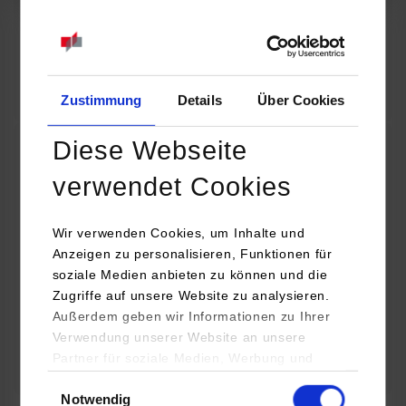
07.09.2026
18:00 Uhr
Online INDIS-Infoveranstaltung für Studierende
Zum Event
Zustimmung
Details
Über Cookies
Diese Webseite
Technologietag: Clean Urban Transportation –
verwendet Cookies
nachhaltige Mobilität im (sub)urbanen Umfeld
Wir verwenden Cookies, um Inhalte und
16.09.2026 - 17.09.2026
Anzeigen zu personalisieren, Funktionen für
soziale Medien anbieten zu können und die
Im Mittelpunkt stehen elektrische Antriebe, moderne
Zugriffe auf unsere Website zu analysieren.
Batterietechnologien und innovative Fahrzeugkonzepte für
Außerdem geben wir Informationen zu Ihrer
nachhaltige Mobilität in Stadt und…
Verwendung unserer Website an unsere
Partner für soziale Medien, Werbung und
Zum Event
Analysen weiter. Unsere Partner (u.a.
Einwilligungsauswahl
Notwendig
YouTube, Google Maps) führen diese