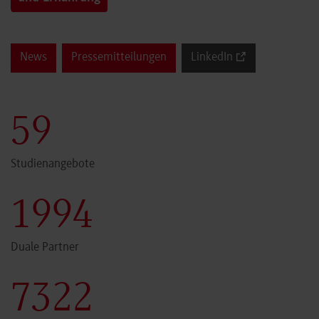
News
Pressemitteilungen
LinkedIn
60
Studienangebote
2000
Duale Partner
7341