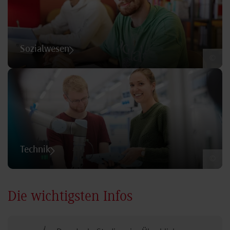
Sozialwesen
©
Technik
©
Die wichtigsten Infos