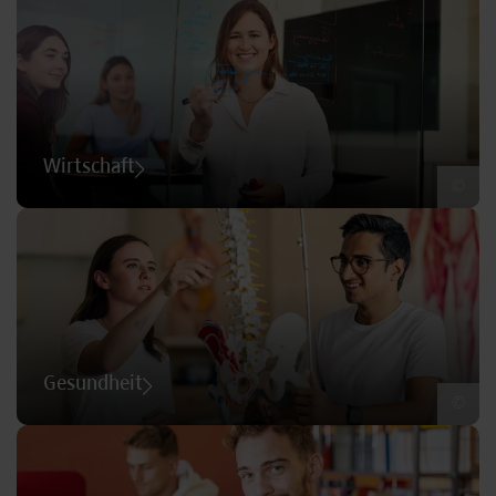
Wirtschaft
©
Gesundheit
©