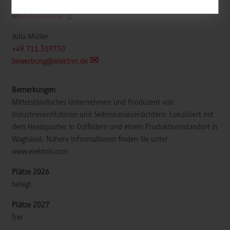
www.elektror.de
Julia Müller
+49 711 319730
bewerbung@elektror.de
Mittelständisches Unternehmen und Produzent von
Industrieventilatoren und Seitenkanalverdichtern. Lokalisiert mit
dem Headquarter in Ostfildern und einem Produktionsstandort in
Waghäusl. Nähere Informationen finden Sie unter
www.elektror.com
belegt
frei