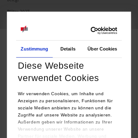
belegt
belegt
Elektrotechnik und Informationstechnik
Zustimmung
Details
Über Cookies
Diese Webseite
Elektror airsystems GmbH
Hellmuth-Hirth-Straße 2
verwendet Cookies
73760
Ostfildern
www.elektror.de
Wir verwenden Cookies, um Inhalte und
Anzeigen zu personalisieren, Funktionen für
Julia Müller
soziale Medien anbieten zu können und die
+49 711 319730
Zugriffe auf unsere Website zu analysieren.
bewerbung@elektror.de
Außerdem geben wir Informationen zu Ihrer
Verwendung unserer Website an unsere
Partner für soziale Medien, Werbung und