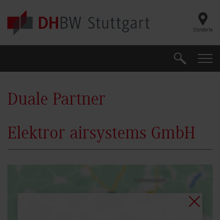
Skip to main content
Standorte
Suche
Suche
Duale Partner
Elektror airsystems GmbH