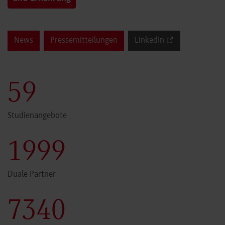
News
Pressemitteilungen
LinkedIn
60
Studienangebote
2000
Duale Partner
7341