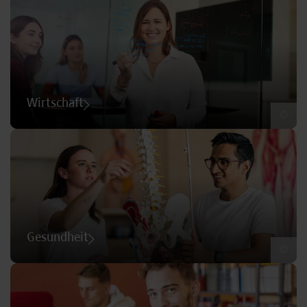
Wirtschaft
©
Gesundheit
©