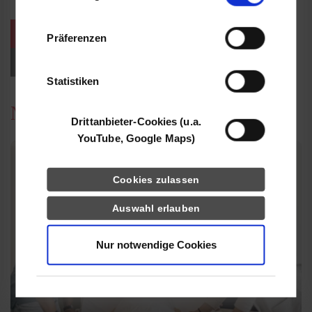
Informationen möglicherweise mit weiteren
Daten zusammen, die Sie ihnen bereitgestellt
weitere Veranstaltungen / Termine
Präferenzen
haben oder die sie im Rahmen Ihrer Nutzung
der Dienste gesammelt haben.
Events für Studieninteressierte
Statistiken
News
Drittanbieter-Cookies (u.a.
YouTube, Google Maps)
Cookies zulassen
Auswahl erlauben
Nur notwendige Cookies