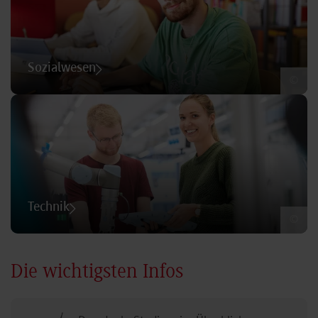
Sozialwesen
©
Technik
©
Die wichtigsten Infos