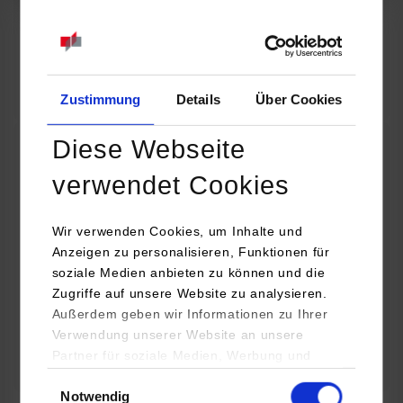
07.09.2026
18:00 Uhr
Online INDIS-Infoveranstaltung für Studierende
Zum Event
Zustimmung
Details
Über Cookies
Diese Webseite
Technologietag: Clean Urban Transportation –
verwendet Cookies
nachhaltige Mobilität im (sub)urbanen Umfeld
Wir verwenden Cookies, um Inhalte und
16.09.2026 - 17.09.2026
Anzeigen zu personalisieren, Funktionen für
soziale Medien anbieten zu können und die
Im Mittelpunkt stehen elektrische Antriebe, moderne
Zugriffe auf unsere Website zu analysieren.
Batterietechnologien und innovative Fahrzeugkonzepte für
Außerdem geben wir Informationen zu Ihrer
nachhaltige Mobilität in Stadt und…
Verwendung unserer Website an unsere
Partner für soziale Medien, Werbung und
Zum Event
Analysen weiter. Unsere Partner (u.a.
Einwilligungsauswahl
Notwendig
YouTube, Google Maps) führen diese