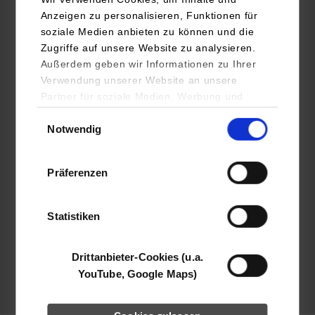
Anzeigen zu personalisieren, Funktionen für
Drees & Sommer SE
soziale Medien anbieten zu können und die
Obere Waldplätze 13
Zugriffe auf unsere Website zu analysieren.
70569
Stuttgart
Außerdem geben wir Informationen zu Ihrer
Verwendung unserer Website an unsere
www.dreso.com
Partner für soziale Medien, Werbung und
Analysen weiter. Unsere Partner (u.a.
Kirsten Ahrend
Einwilligungsauswahl
Notwendig
YouTube, Google Maps) führen diese
+49 711 1317 0
Informationen möglicherweise mit weiteren
info.stuttgart@dreso.com
Daten zusammen, die Sie ihnen bereitgestellt
Präferenzen
haben oder die sie im Rahmen Ihrer Nutzung
der Dienste gesammelt haben.
Bitte bewerben Sie sich über die Homepage.
Statistiken
belegt
Drittanbieter-Cookies (u.a.
YouTube, Google Maps)
frei