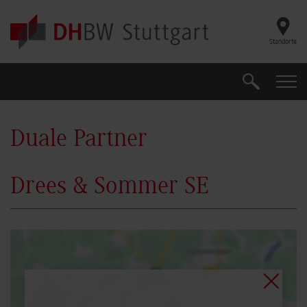
Skip to main content
Standorte
Suche
Suche
Duale Partner
Drees & Sommer SE