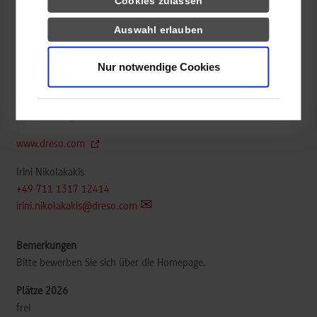
Cookies zulassen
Auswahl erlauben
Wirtschaftsinformatik / Dienstleistungsmanagement
Nur notwendige Cookies
Drees & Sommer SE
Obere Waldplätze 13
70569
Stuttgart
www.dreso.com
Irini Nikolakakis
+49 711 1317 12414
irini.nikolakakis@dreso.com
Bitte bewerben Sie sich über die Homepage.
frei