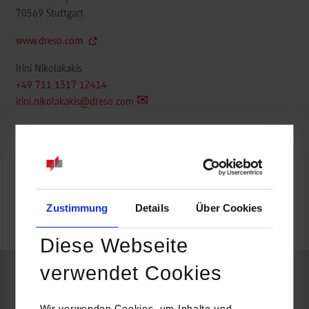
70569
Stuttgart
www.dreso.com
Irini Nikolakakis
+49 711 1317 12414
irini.nikolakakis@dreso.com
belegt
Zustimmung
Details
Über Cookies
belegt
Diese Webseite
verwendet Cookies
Wirtschaftsinformatik / Sales und Consulting
Wir verwenden Cookies, um Inhalte und