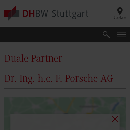
Skip to main content
Standorte
Suche
Suche
Duale Partner
Dr. Ing. h.c. F. Porsche AG