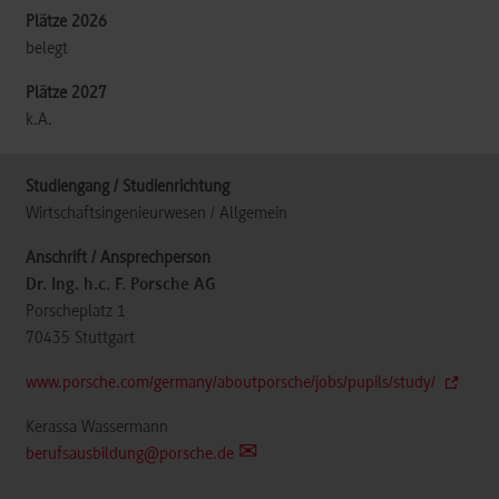
belegt
k.A.
Wirtschaftsingenieurwesen / Allgemein
Dr. Ing. h.c. F. Porsche AG
Porscheplatz 1
70435
Stuttgart
www.porsche.com/germany/aboutporsche/jobs/pupils/study/
Kerassa Wassermann
berufsausbildung@porsche.de