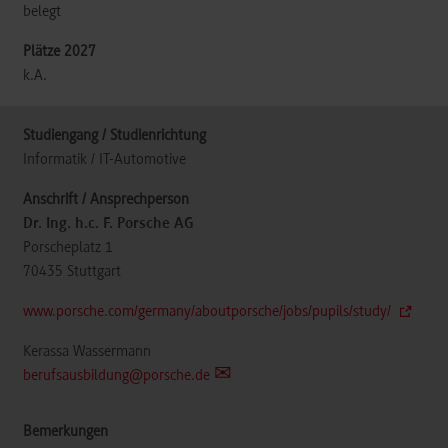
belegt
k.A.
Informatik / IT-Automotive
Dr. Ing. h.c. F. Porsche AG
Porscheplatz 1
70435
Stuttgart
www.porsche.com/germany/aboutporsche/jobs/pupils/study/
Kerassa Wassermann
berufsausbildung@porsche.de