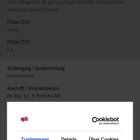
Bitte erfragen Sie die genaue Anzahl an freien Studienplätzen
direkt beim Dualen Partner.
belegt
k.A.
Maschinenbau
Dr. Ing. h.c. F. Porsche AG
Porscheplatz 1
70435
Stuttgart
www.porsche.com/germany/aboutporsche/jobs/pupils/study/
Kerassa Wassermann
Zustimmung
Details
Über Cookies