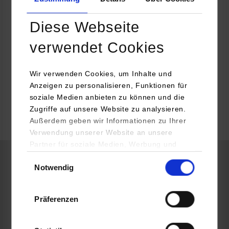
berufsausbildung@porsche.de
Diese Webseite
verwendet Cookies
Produktionstechnik Bitte erfragen Sie die genaue Anzahl an freien
Studienplätzen direkt beim Dualen Partner.
Wir verwenden Cookies, um Inhalte und
Anzeigen zu personalisieren, Funktionen für
belegt
soziale Medien anbieten zu können und die
Zugriffe auf unsere Website zu analysieren.
Außerdem geben wir Informationen zu Ihrer
belegt
Verwendung unserer Website an unsere
Partner für soziale Medien, Werbung und
Analysen weiter. Unsere Partner (u.a.
Einwilligungsauswahl
Notwendig
YouTube, Google Maps) führen diese
Maschinenbau / Fahrzeug-System-Engineering
Informationen möglicherweise mit weiteren
Daten zusammen, die Sie ihnen bereitgestellt
Präferenzen
Dr. Ing. h.c. F. Porsche AG
haben oder die sie im Rahmen Ihrer Nutzung
Porscheplatz 1
der Dienste gesammelt haben.
70435
Stuttgart