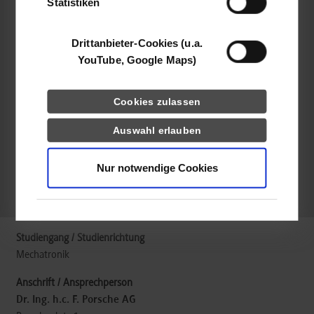
Statistiken
www.porsche.com/germany/aboutporsche/jobs/pupils/study/
Drittanbieter-Cookies (u.a.
Kerassa Wassermann
YouTube, Google Maps)
berufsausbildung@porsche.de
Cookies zulassen
Auswahl erlauben
belegt
Nur notwendige Cookies
k.A.
Mechatronik
Dr. Ing. h.c. F. Porsche AG