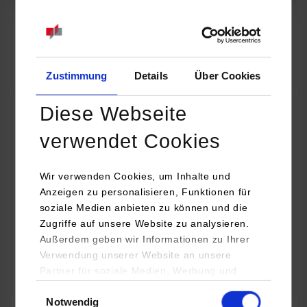
07.09.2026
18:00 Uhr
Online INDIS-Infoveranstaltung für Studierende
Zum Event
Zustimmung
Details
Über Cookies
Diese Webseite
Technologietag: Clean Urban Transportation –
verwendet Cookies
nachhaltige Mobilität im (sub)urbanen Umfeld
Wir verwenden Cookies, um Inhalte und
16.09.2026 - 17.09.2026
Anzeigen zu personalisieren, Funktionen für
soziale Medien anbieten zu können und die
Im Mittelpunkt stehen elektrische Antriebe, moderne
Zugriffe auf unsere Website zu analysieren.
Batterietechnologien und innovative Fahrzeugkonzepte für
Außerdem geben wir Informationen zu Ihrer
nachhaltige Mobilität in Stadt und…
Verwendung unserer Website an unsere
Partner für soziale Medien, Werbung und
Zum Event
Analysen weiter. Unsere Partner (u.a.
Einwilligungsauswahl
Notwendig
YouTube, Google Maps) führen diese