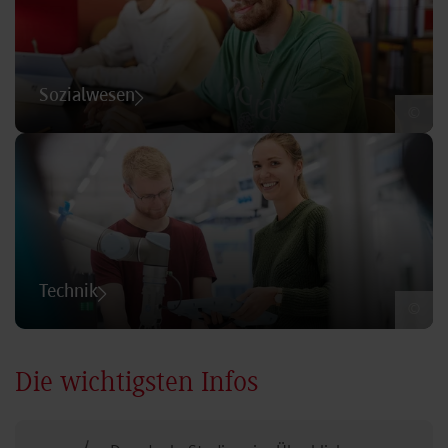
Sozialwesen
©
Technik
©
Die wichtigsten Infos