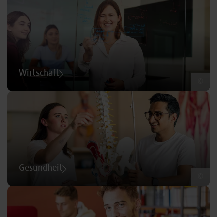
Wirtschaft
©
Gesundheit
©