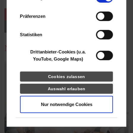
Informationen möglicherweise mit weiteren
Daten zusammen, die Sie ihnen bereitgestellt
weitere Veranstaltungen / Termine
Präferenzen
haben oder die sie im Rahmen Ihrer Nutzung
der Dienste gesammelt haben.
Events für Studieninteressierte
Statistiken
News
Drittanbieter-Cookies (u.a.
YouTube, Google Maps)
Cookies zulassen
Auswahl erlauben
Nur notwendige Cookies