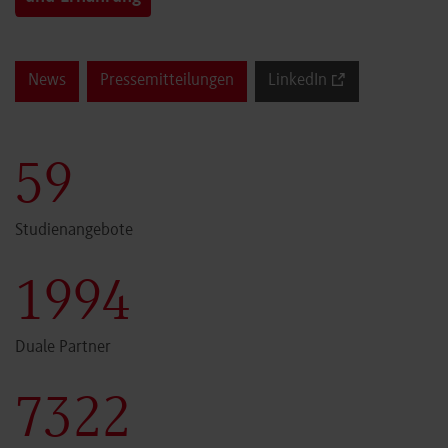
News
Pressemitteilungen
LinkedIn
60
Studienangebote
2000
Duale Partner
7341