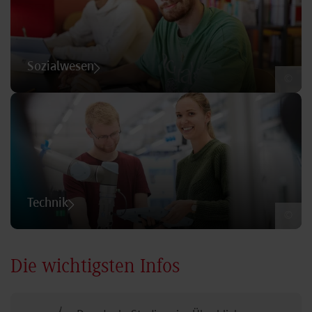
Sozialwesen
©
Technik
©
Die wichtigsten Infos