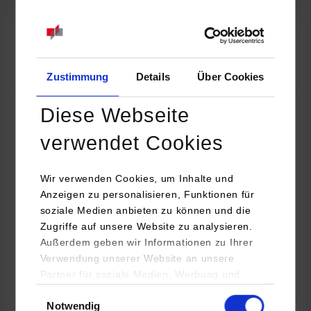
07.09.2026
18:00 Uhr
Online INDIS-Infoveranstaltung für Studierende
Zum Event
Zustimmung
Details
Über Cookies
Diese Webseite
Technologietag: Clean Urban Transportation –
verwendet Cookies
nachhaltige Mobilität im (sub)urbanen Umfeld
Wir verwenden Cookies, um Inhalte und
16.09.2026 - 17.09.2026
Anzeigen zu personalisieren, Funktionen für
soziale Medien anbieten zu können und die
Im Mittelpunkt stehen elektrische Antriebe, moderne
Zugriffe auf unsere Website zu analysieren.
Batterietechnologien und innovative Fahrzeugkonzepte für
Außerdem geben wir Informationen zu Ihrer
nachhaltige Mobilität in Stadt und…
Verwendung unserer Website an unsere
Partner für soziale Medien, Werbung und
Zum Event
Analysen weiter. Unsere Partner (u.a.
Einwilligungsauswahl
Notwendig
YouTube, Google Maps) führen diese