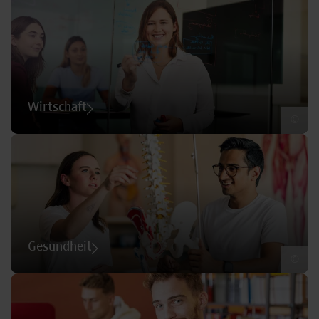
Wirtschaft
©
Gesundheit
©