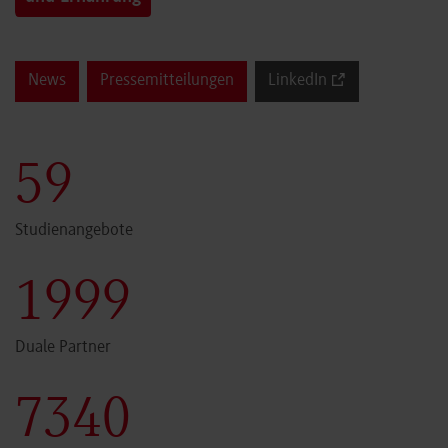
News
Pressemitteilungen
LinkedIn
60
Studienangebote
2000
Duale Partner
7341