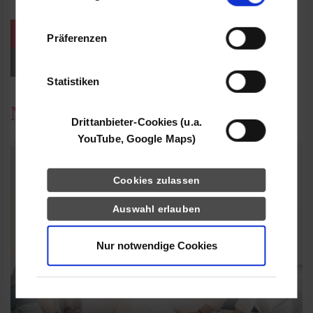
Informationen möglicherweise mit weiteren
Daten zusammen, die Sie ihnen bereitgestellt
weitere Veranstaltungen / Termine
Präferenzen
haben oder die sie im Rahmen Ihrer Nutzung
der Dienste gesammelt haben.
Events für Studieninteressierte
Statistiken
News
Drittanbieter-Cookies (u.a.
YouTube, Google Maps)
Cookies zulassen
Auswahl erlauben
Nur notwendige Cookies