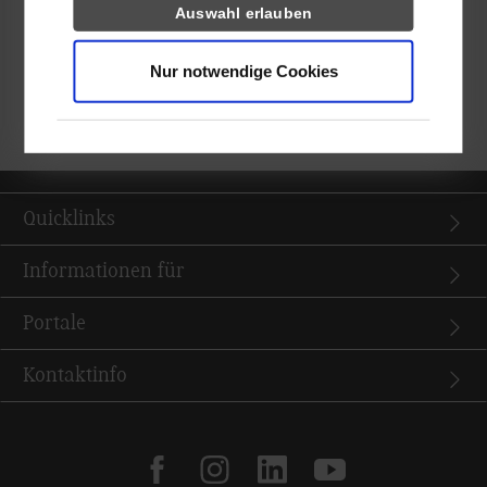
Auswahl erlauben
studium-sozialwesen@dhbw-stuttgart.de
.
Nur notwendige Cookies
zurück zur Ergebnisliste
Quicklinks
Informationen für
Portale
Kontaktinfo
facebook
instagram
linkedin
youtube