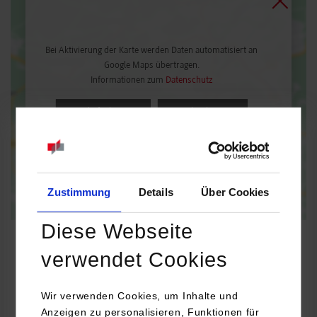
Bei Aktivierung der Karte werden Daten automatisiert an
Google Maps übertragen.
Informationen zum
Datenschutz
Dauerhaft aktivieren
Einmalig aktivieren
Zustimmung
Details
Über Cookies
Diese Webseite
verwendet Cookies
Soziale Arbeit mit Kindern, Jugendlichen und Familien-Kinder-,
Wir verwenden Cookies, um Inhalte und
Jugend- und Familienhilfe
Anzeigen zu personalisieren, Funktionen für