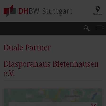
Skip to main content
Standorte
Suche
Suche
Duale Partner
Diasporahaus Bietenhausen
e.V.