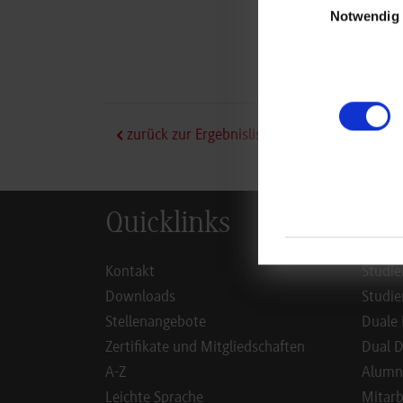
Car
Notwendig
71
Oli
zurück zur Ergebnisliste
Quicklinks
Inf
Kontakt
Studie
Downloads
Studie
Stellenangebote
Duale 
Zertifikate und Mitgliedschaften
Dual D
A-Z
Alumn
Leichte Sprache
Mitarb