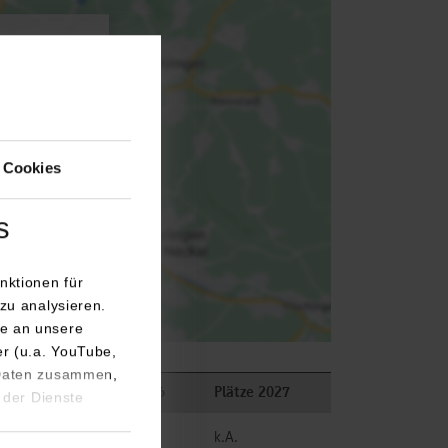
agen.
 Cookies
s
nktionen für
zu analysieren.
e an unsere
er (u.a. YouTube,
 Daten zusammen,
n
Plätze 2026
Plätze 2027
 der Dienste
hnik
frei
k.A.