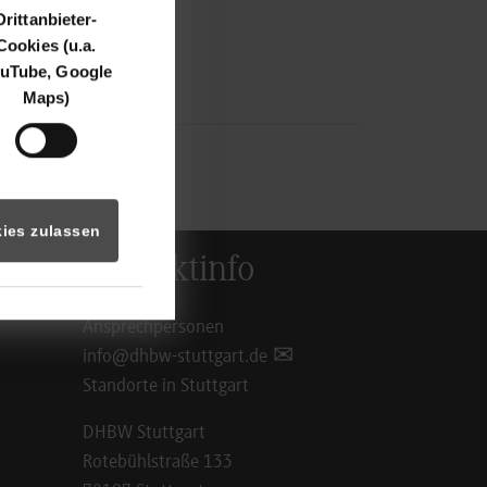
Drittanbieter-
Cookies (u.a.
uTube, Google
Maps)
ies zulassen
Kontaktinfo
Ansprechpersonen
info@dhbw-stuttgart.de
Standorte in Stuttgart
DHBW Stuttgart
Rotebühlstraße 133