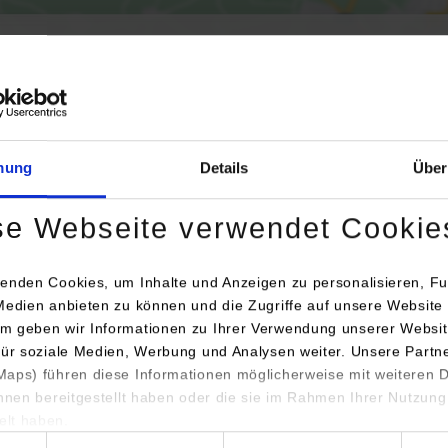
Aktivierung der Karte werden Daten automatisiert an Google Maps übertr
Informationen zum
Datenschutz
mung
Details
Über
Dauerhaft aktivieren
Einmalig aktivieren
se Webseite verwendet Cookie
enden Cookies, um Inhalte und Anzeigen zu personalisieren, Fu
Medien anbieten zu können und die Zugriffe auf unsere Website 
m geben wir Informationen zu Ihrer Verwendung unserer Websit
für soziale Medien, Werbung und Analysen weiter. Unsere Partn
aps) führen diese Informationen möglicherweise mit weiteren
chrift / Ansprechperson
Bemerkunge
ihnen bereitgestellt haben oder die sie im Rahmen Ihrer Nutzung
lt haben.
AMANT-GESELLSCHAFT TESCH GmbH
Produktionstec
hl