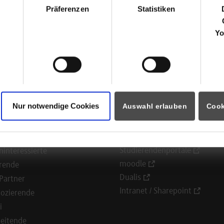
l-Goerdeler-Str. 14
Präferenzen
Statistiken
636
Ludwigsburg
Yo
ver Scholl
Nur notwendige Cookies
Auswahl erlauben
Cook
ormationen für
Portale
Studierendenportale
ninteressierte
moodle
rende
Dualis
Partner
Intranet / Sharepoint
ozierende
i
eitende