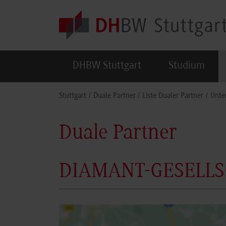
Skip to main content
DHBW Stuttgart
Studium
You are here:
Stuttgart
Duale Partner
Liste Dualer Partner
Unte
Duale Partner
DIAMANT-GESELL