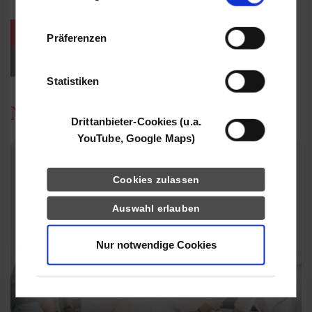
Informationen möglicherweise mit weiteren
Daten zusammen, die Sie ihnen bereitgestellt
weitere Veranstaltungen / Termine
Präferenzen
haben oder die sie im Rahmen Ihrer Nutzung
der Dienste gesammelt haben.
Events für Studieninteressierte
Statistiken
News
Drittanbieter-Cookies (u.a.
YouTube, Google Maps)
Cookies zulassen
Auswahl erlauben
Nur notwendige Cookies