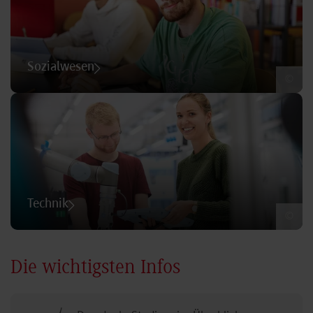
Sozialwesen
©
Technik
©
Die wichtigsten Infos