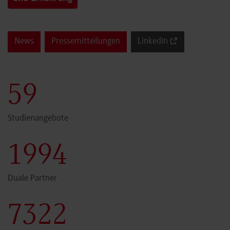
News
Pressemitteilungen
LinkedIn
60
Studienangebote
2000
Duale Partner
7341