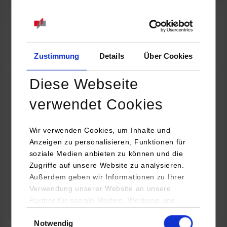
07.09.2026
18:00 Uhr
Online INDIS-Infoveranstaltung für Studierende
Zum Event
Zustimmung
Details
Über Cookies
Diese Webseite
Technologietag: Clean Urban Transportation –
verwendet Cookies
nachhaltige Mobilität im (sub)urbanen Umfeld
Wir verwenden Cookies, um Inhalte und
16.09.2026 - 17.09.2026
Anzeigen zu personalisieren, Funktionen für
soziale Medien anbieten zu können und die
Im Mittelpunkt stehen elektrische Antriebe, moderne
Zugriffe auf unsere Website zu analysieren.
Batterietechnologien und innovative Fahrzeugkonzepte für
Außerdem geben wir Informationen zu Ihrer
nachhaltige Mobilität in Stadt und…
Verwendung unserer Website an unsere
Partner für soziale Medien, Werbung und
Zum Event
Analysen weiter. Unsere Partner (u.a.
Einwilligungsauswahl
Notwendig
YouTube, Google Maps) führen diese