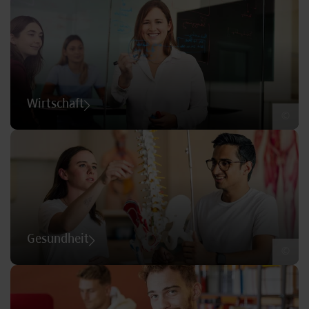
Wirtschaft
©
Gesundheit
©