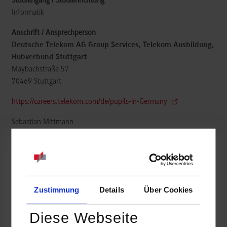
Informatik
Deutsche Telekom AG Group Services, Telekom Ausbildung,
Hubverbund Stuttgart
Maybachstraße 57
70469
Stuttgart
https://careers.telekom.com/de/pupils-in-Germany
Sebastian Mittmann
+49 711 6863-4834
sebastian.mittmann@telekom.de
Zustimmung
Details
Über Cookies
frei
Diese Webseite