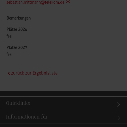
sebastian.mittmann@telekom.de
frei
frei
zurück zur Ergebnisliste
Quicklinks
Informationen für