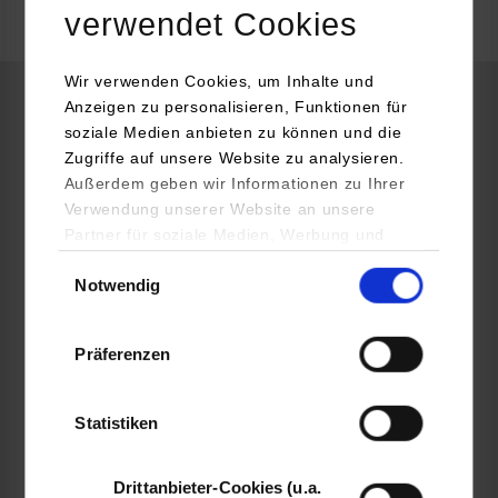
verwendet Cookies
frei
Wir verwenden Cookies, um Inhalte und
Anzeigen zu personalisieren, Funktionen für
Informatik / Künstliche Intelligenz
soziale Medien anbieten zu können und die
Zugriffe auf unsere Website zu analysieren.
Außerdem geben wir Informationen zu Ihrer
Deutsche Telekom AG Group Services, Telekom Ausbildung,
Verwendung unserer Website an unsere
Hubverbund Stuttgart
Partner für soziale Medien, Werbung und
Maybachstraße 57
Analysen weiter. Unsere Partner (u.a.
Einwilligungsauswahl
70469
Stuttgart
Notwendig
YouTube, Google Maps) führen diese
Informationen möglicherweise mit weiteren
https://careers.telekom.com/de/pupils-in-Germany
Daten zusammen, die Sie ihnen bereitgestellt
Präferenzen
Sebastian Mittmann
haben oder die sie im Rahmen Ihrer Nutzung
der Dienste gesammelt haben.
+49 711 6863-4834
sebastian.mittmann@telekom.de
Statistiken
Drittanbieter-Cookies (u.a.