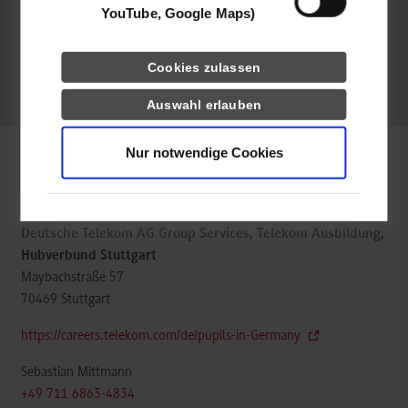
YouTube, Google Maps)
frei
Cookies zulassen
frei
Auswahl erlauben
Nur notwendige Cookies
Informatik / Cyber Security
Deutsche Telekom AG Group Services, Telekom Ausbildung,
Hubverbund Stuttgart
Maybachstraße 57
70469
Stuttgart
https://careers.telekom.com/de/pupils-in-Germany
Sebastian Mittmann
+49 711 6863-4834