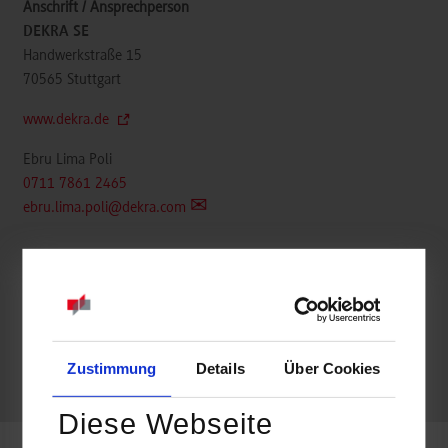
DEKRA SE
Handwerkstraße 15
70565
Stuttgart
www.dekra.de
Ebru Lima Poli
0711 7861 2465
ebru.lima.poli@dekra.com
belegt
Zustimmung
Details
Über Cookies
frei
Diese Webseite