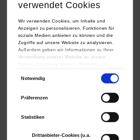
verwendet Cookies
Wirtschaftsinformatik / Data Science
Wir verwenden Cookies, um Inhalte und
Anzeigen zu personalisieren, Funktionen für
DEKRA SE
soziale Medien anbieten zu können und die
Handwerkstraße 15
Zugriffe auf unsere Website zu analysieren.
70565
Stuttgart
Außerdem geben wir Informationen zu Ihrer
www.dekra.de
Verwendung unserer Website an unsere
Partner für soziale Medien, Werbung und
Ebru Lima Poli
Analysen weiter. Unsere Partner (u.a.
Einwilligungsauswahl
0711 7861 2465
Notwendig
YouTube, Google Maps) führen diese
ebru.lima.poli@dekra.com
Informationen möglicherweise mit weiteren
Daten zusammen, die Sie ihnen bereitgestellt
Präferenzen
haben oder die sie im Rahmen Ihrer Nutzung
der Dienste gesammelt haben.
Statistiken
belegt
Drittanbieter-Cookies (u.a.