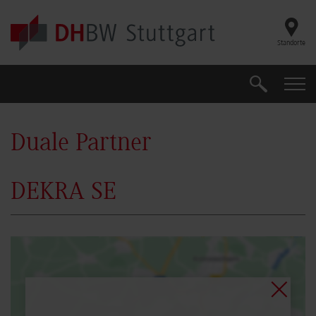
Skip to main content
Standorte
Suche
Suche
Duale Partner
DEKRA SE