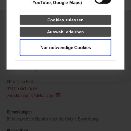
frei
YouTube, Google Maps)
Cookies zulassen
Wirtschaftsinformatik / Industrie
Auswahl erlauben
DEKRA SE
Nur notwendige Cookies
Handwerkstraße 15
70565
Stuttgart
www.dekra.de
Ebru Lima Poli
0711 7861 2465
ebru.lima.poli@dekra.com
Bitte bewerben Sie sich über die Online-Bewerbung