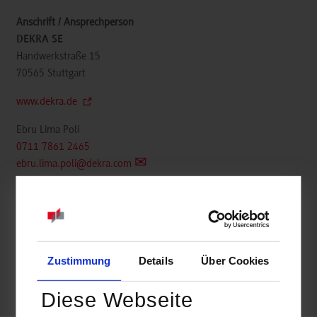
DEKRA SE
Handwerkstraße 15
70565
Stuttgart
www.dekra.de
Ebru Lima Poli
0711 7861 2465
ebru.lima.poli@dekra.com
belegt
Zustimmung
Details
Über Cookies
Diese Webseite
frei