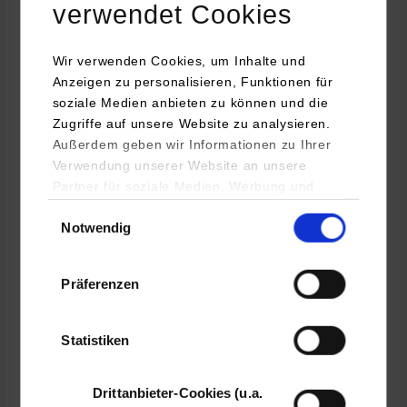
verwendet Cookies
Informatik / Cyber Security
Wir verwenden Cookies, um Inhalte und
Anzeigen zu personalisieren, Funktionen für
soziale Medien anbieten zu können und die
DEKRA SE
Zugriffe auf unsere Website zu analysieren.
Handwerkstraße 15
Außerdem geben wir Informationen zu Ihrer
70565
Stuttgart
Verwendung unserer Website an unsere
www.dekra.de
Partner für soziale Medien, Werbung und
Analysen weiter. Unsere Partner (u.a.
Einwilligungsauswahl
Ebru Lima Poli
Notwendig
YouTube, Google Maps) führen diese
0711 7861 2465
Informationen möglicherweise mit weiteren
ebru.lima.poli@dekra.com
Daten zusammen, die Sie ihnen bereitgestellt
Präferenzen
haben oder die sie im Rahmen Ihrer Nutzung
der Dienste gesammelt haben.
Statistiken
belegt
Drittanbieter-Cookies (u.a.