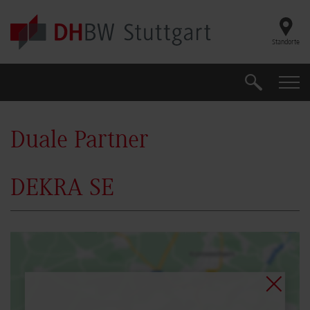
Skip to main content
Standorte
Suche
Suche
Duale Partner
DEKRA SE