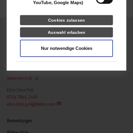
YouTube, Google Maps)
frei
Cookies zulassen
Auswahl erlauben
Wirtschaftsinformatik / Data Science
Nur notwendige Cookies
DEKRA SE
Handwerkstraße 15
70565
Stuttgart
www.dekra.de
Ebru Lima Poli
0711 7861 2465
ebru.lima.poli@dekra.com