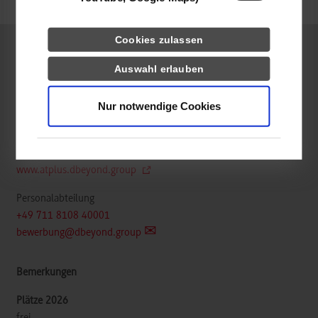
k.A.
Cookies zulassen
Informatik / Cyber Security
Auswahl erlauben
Nur notwendige Cookies
dbeyond at+ gmbh
Höhenstraße 16
70736
Fellbach
www.atplus.dbeyond.group
Personalabteilung
+49 711 8108 40001
bewerbung@dbeyond.group