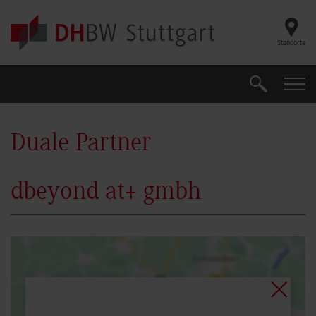
Skip to main content
Standorte
Suche
Suche
Duale Partner
dbeyond at+ gmbh