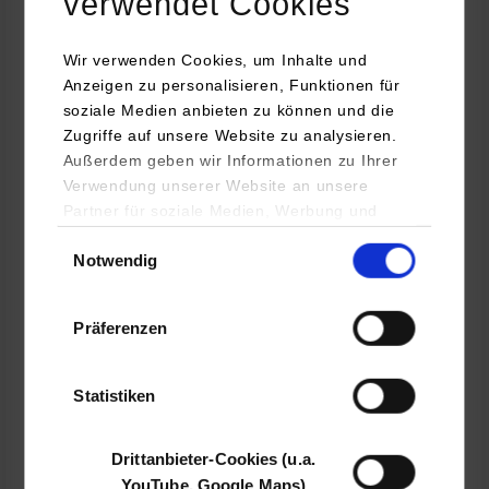
verwendet Cookies
BWL-Digital Business Management
Wir verwenden Cookies, um Inhalte und
Anzeigen zu personalisieren, Funktionen für
dbeyond at+ gmbh
soziale Medien anbieten zu können und die
Höhenstraße 16
Zugriffe auf unsere Website zu analysieren.
70736
Fellbach
Außerdem geben wir Informationen zu Ihrer
Verwendung unserer Website an unsere
www.atplus.dbeyond.group
Partner für soziale Medien, Werbung und
Analysen weiter. Unsere Partner (u.a.
Einwilligungsauswahl
Personalabteilung
Notwendig
YouTube, Google Maps) führen diese
+49 711 8108 40001
Informationen möglicherweise mit weiteren
bewerbung@dbeyond.group
Daten zusammen, die Sie ihnen bereitgestellt
Präferenzen
haben oder die sie im Rahmen Ihrer Nutzung
der Dienste gesammelt haben.
Statistiken
frei
Drittanbieter-Cookies (u.a.
YouTube, Google Maps)