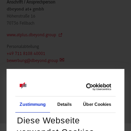
dbeyond at+ gmbh
Höhenstraße 16
70736
Fellbach
www.atplus.dbeyond.group
Personalabteilung
+49 711 8108 40001
bewerbung@dbeyond.group
frei
Zustimmung
Details
Über Cookies
k.A.
Diese Webseite