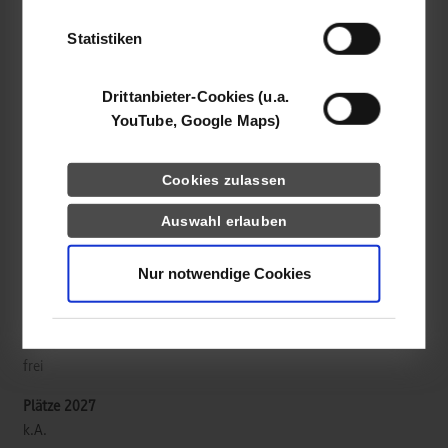
der Dienste gesammelt haben.
Embedded Systems / General Engineering
Statistiken
d&b audiotechnik GmbH & Co. KG
Eugen-Adolff-Str. 134
Drittanbieter-Cookies (u.a.
71522
Backnang
YouTube, Google Maps)
www.dbaudio.com
Cookies zulassen
Yvonne Merklinger
Auswahl erlauben
07191 - 9669 341
yvonne.merklinger@dbaudio.com
Nur notwendige Cookies
frei
k.A.