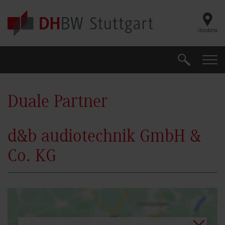
Skip to main content
Standorte
Suche
Suche
Duale Partner
d&b audiotechnik GmbH &
Co. KG