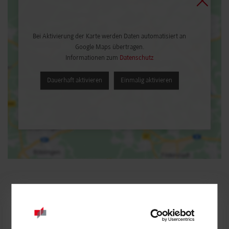
Bei Aktivierung der Karte werden Daten automatisiert an
Google Maps übertragen.
Informationen zum
Datenschutz
Dauerhaft aktivieren
Einmalig aktivieren
Wirtschaftsinformatik / Industrie