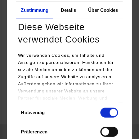
d&b audiotechnik GmbH & Co. KG
Zustimmung
Details
Über Cookies
Eugen-Adolff-Str. 134
71522
Backnang
Diese Webseite
www.dbaudio.com
verwendet Cookies
Yvonne Merklinger
07191 - 9669 341
Wir verwenden Cookies, um Inhalte und
yvonne.merklinger@dbaudio.com
Anzeigen zu personalisieren, Funktionen für
soziale Medien anbieten zu können und die
Zugriffe auf unsere Website zu analysieren.
Außerdem geben wir Informationen zu Ihrer
Verwendung unserer Website an unsere
frei
Partner für soziale Medien, Werbung und
Analysen weiter. Unsere Partner (u.a.
Einwilligungsauswahl
Notwendig
YouTube, Google Maps) führen diese
k.A.
Informationen möglicherweise mit weiteren
Daten zusammen, die Sie ihnen bereitgestellt
Präferenzen
haben oder die sie im Rahmen Ihrer Nutzung