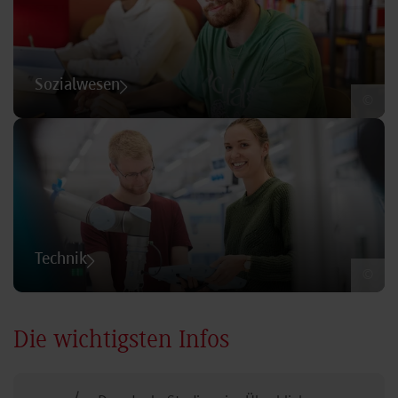
Sozialwesen
©
Technik
©
Die wichtigsten Infos