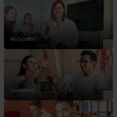
Wirtschaft
©
Gesundheit
©