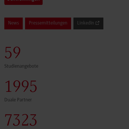
News
Pressemitteilungen
LinkedIn
60
Studienangebote
2000
Duale Partner
7341