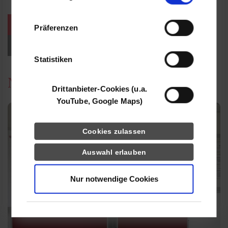
Informationen möglicherweise mit weiteren
Daten zusammen, die Sie ihnen bereitgestellt
weitere Veranstaltungen / Termine
Präferenzen
haben oder die sie im Rahmen Ihrer Nutzung
der Dienste gesammelt haben.
Events für Studieninteressierte
Statistiken
News
Drittanbieter-Cookies (u.a.
YouTube, Google Maps)
Cookies zulassen
Auswahl erlauben
Nur notwendige Cookies