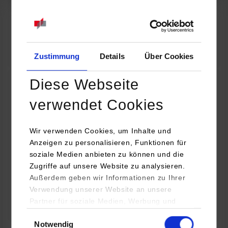
07.09.2026
18:00 Uhr
Online INDIS-Infoveranstaltung für Studierende
Zum Event
Zustimmung
Details
Über Cookies
Diese Webseite
Technologietag: Clean Urban Transportation –
verwendet Cookies
nachhaltige Mobilität im (sub)urbanen Umfeld
Wir verwenden Cookies, um Inhalte und
16.09.2026 - 17.09.2026
Anzeigen zu personalisieren, Funktionen für
soziale Medien anbieten zu können und die
Im Mittelpunkt stehen elektrische Antriebe, moderne
Zugriffe auf unsere Website zu analysieren.
Batterietechnologien und innovative Fahrzeugkonzepte für
Außerdem geben wir Informationen zu Ihrer
nachhaltige Mobilität in Stadt und…
Verwendung unserer Website an unsere
Partner für soziale Medien, Werbung und
Zum Event
Analysen weiter. Unsere Partner (u.a.
Einwilligungsauswahl
Notwendig
YouTube, Google Maps) führen diese