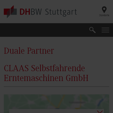
Skip to main content
Standorte
Suche
Suche
Duale Partner
CLAAS Selbstfahrende
Erntemaschinen GmbH