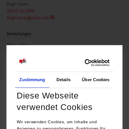
Birgit Claves
05247-12-1800
birgit.claves@claas.com
belegt
frei
Zustimmung
Details
Über Cookies
Diese Webseite
Informatik / Künstliche Intelligenz
verwendet Cookies
CLAAS Selbstfahrende Erntemaschinen GmbH
Mühlenwinkel 1
Wir verwenden Cookies, um Inhalte und
33428
Harsewinkel
Anzeigen zu personalisieren, Funktionen für