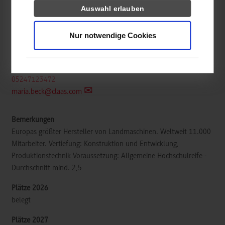
CLAAS Selbstfahrende Erntemaschinen GmbH
Auswahl erlauben
Mühlenwinkel 1
33428
Harsewinkel
Nur notwendige Cookies
https://www.claas.de/
Maria Beck
05247123472
maria.beck@claas.com
Europas größter Hersteller von Landmaschinen. Weltweit 11.000
Mitarbeiter. Vertiefung: Konstruktion und Entwicklung,
Produktionstechnik Voraussetzung: Allgemeine Hochschulreife -
Durchschnitt mind. 2,5
belegt