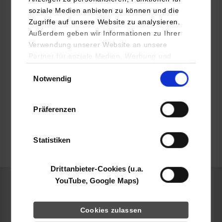
soziale Medien anbieten zu können und die
https://www.claas.de/
Zugriffe auf unsere Website zu analysieren.
Außerdem geben wir Informationen zu Ihrer
Birgit Claves
Verwendung unserer Website an unsere
05247-12-1800
Partner für soziale Medien, Werbung und
birgit.claves@claas.com
Analysen weiter. Unsere Partner (u.a.
Einwilligungsauswahl
Notwendig
YouTube, Google Maps) führen diese
Informationen möglicherweise mit weiteren
Daten zusammen, die Sie ihnen bereitgestellt
Präferenzen
haben oder die sie im Rahmen Ihrer Nutzung
belegt
der Dienste gesammelt haben.
Statistiken
frei
Drittanbieter-Cookies (u.a.
YouTube, Google Maps)
Maschinenbau
Cookies zulassen