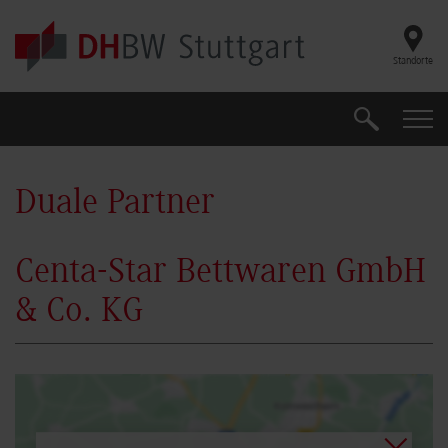
Skip to main content
Standorte
Suche
Suche
Duale Partner
Centa-Star Bettwaren GmbH
& Co. KG