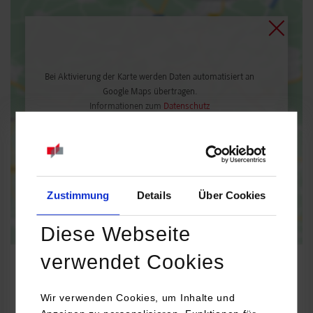
Bei Aktivierung der Karte werden Daten automatisiert an
Google Maps übertragen.
Informationen zum
Datenschutz
Dauerhaft aktivieren
Einmalig aktivieren
Zustimmung
Details
Über Cookies
Diese Webseite
verwendet Cookies
Wir verwenden Cookies, um Inhalte und
Soziale Arbeit mit Menschen in existenziellen Notlagen-Menschen