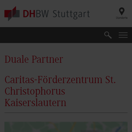
Skip to main content
Standorte
Suche
Suche
Duale Partner
Caritas-Förderzentrum St.
Christophorus
Kaiserslautern