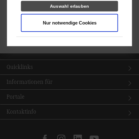
unterstützt Sie Kristina Smilyanska über
Auswahl erlauben
studium-sozialwesen@dhbw-stuttgart.de
.
Nur notwendige Cookies
zurück zur Ergebnisliste
Quicklinks
Informationen für
Portale
Kontaktinfo
facebook
instagram
linkedin
youtube