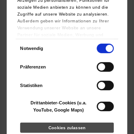
Anzeigen zu personalisieren, Funktionen für
in Armutslagen
soziale Medien anbieten zu können und die
Zugriffe auf unsere Website zu analysieren.
Außerdem geben wir Informationen zu Ihrer
Caritas-Förderzentrum St. Christophorus Kaiserslautern
Verwendung unserer Website an unsere
Logenstr. 44
Partner für soziale Medien, Werbung und
67655
Kaiserslautern
Analysen weiter. Unsere Partner (u.a.
Einwilligungsauswahl
Notwendig
YouTube, Google Maps) führen diese
Peter Lehmann
Informationen möglicherweise mit weiteren
Daten zusammen, die Sie ihnen bereitgestellt
Präferenzen
haben oder die sie im Rahmen Ihrer Nutzung
der Dienste gesammelt haben.
belegt
Statistiken
Drittanbieter-Cookies (u.a.
k.A.
YouTube, Google Maps)
Bei der Suche nach einem freien Studienplatz
Cookies zulassen