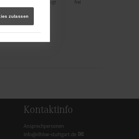
m
belegt
frei
ies zulassen
Kontaktinfo
Ansprechpersonen
info@dhbw-stuttgart.de