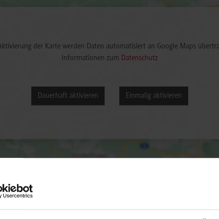
Aktivierung der Karte werden Daten automatisiert an Google Maps übertr
Informationen zum
Datenschutz
Dauerhaft aktivieren
Einmalig aktivieren
ift / Ansprechperson
Bemerkungen
er Trockentechnik GmbH & Co. KG
Studienrichtung: Konstruktio