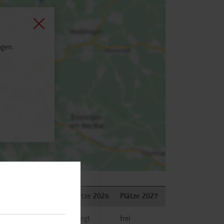
agen.
Plätze 2026
Plätze 2027
n und Entwicklung
belegt
frei