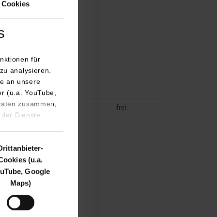
 Cookies
s
nktionen für
zu analysieren.
e an unsere
er (u.a. YouTube,
 Daten zusammen,
frei
frei
 der Dienste
Drittanbieter-
Cookies (u.a.
uTube, Google
Maps)