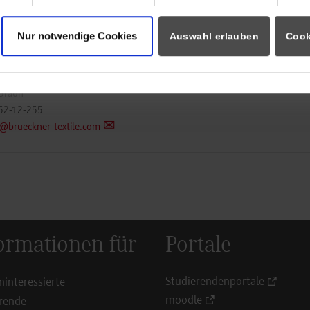
er Trockentechnik GmbH & Co. KG
rbraun@brueckner-textile.co
aße 8-10
Nur notwendige Cookies
Auswahl erlauben
Cook
Leonberg
ueckner-textile.com
 Braun
52-12-255
@brueckner-textile.com
ormationen für
Portale
Studierendenportale
ninteressierte
moodle
rende