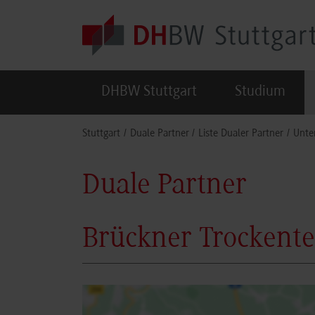
Skip to main content
DHBW Stuttgart
Studium
You are here:
Stuttgart
Duale Partner
Liste Dualer Partner
Unte
Duale Partner
Brückner Trockent