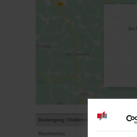
Bei 
Studiengang / Studienrichtung
Anschr
Maschinenbau
Brückn