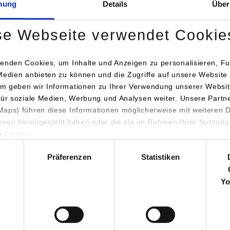
mung
Details
Über
aße 8-10
Leonberg
se Webseite verwendet Cookie
ueckner-textile.com
 Braun
enden Cookies, um Inhalte und Anzeigen zu personalisieren, Fu
52-12-255
Medien anbieten zu können und die Zugriffe auf unsere Website 
@brueckner-textile.com
m geben wir Informationen zu Ihrer Verwendung unserer Websit
für soziale Medien, Werbung und Analysen weiter. Unsere Partn
aps) führen diese Informationen möglicherweise mit weiteren
er Trockentechnik GmbH & Co. KG
ihnen bereitgestellt haben oder die sie im Rahmen Ihrer Nutzung
aße 8-10
lt haben.
Leonberg
hl
Präferenzen
Statistiken
ueckner-textile.com
 Braun
Yo
52-12-255
@brueckner-textile.com