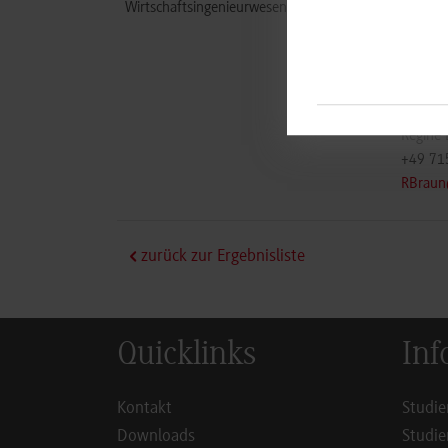
Wirtschaftsingenieurwesen / Allgemein
Brückn
Benzstr
71229
www.br
Regine
+49 71
RBraun
zurück zur Ergebnisliste
Quicklinks
Inf
Kontakt
Studie
Downloads
Studie