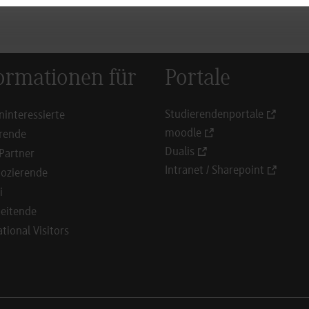
ormationen für
Portale
Studierendenportale
ninteressierte
moodle
rende
Dualis
Partner
Intranet / Sharepoint
ozierende
i
eitende
ational Visitors