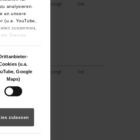
lung,
belegt
frei
zu analysieren.
e an unsere
er (u.a. YouTube,
 Daten zusammen,
 der Dienste
Drittanbieter-
Cookies (u.a.
uTube, Google
belegt
frei
Maps)
ies zulassen