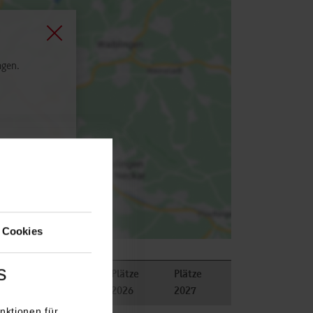
agen.
 Cookies
s
Plätze
Plätze
2026
2027
nktionen für