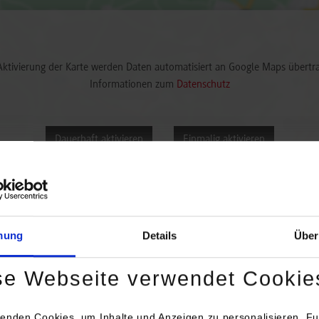
Aktivierung der Karte werden Daten automatisiert an Google Maps übertr
Informationen zum
Datenschutz
Dauerhaft aktivieren
Einmalig aktivieren
mung
Details
Über
se Webseite verwendet Cookie
/ Ansprechperson
Bemerkungen
enden Cookies, um Inhalte und Anzeigen zu personalisieren, Fu