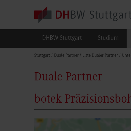
Skip to main content
DHBW Stuttgart
Studium
You are here:
Stuttgart
Duale Partner
Liste Dualer Partner
Unte
Duale Partner
botek Präzisionsb