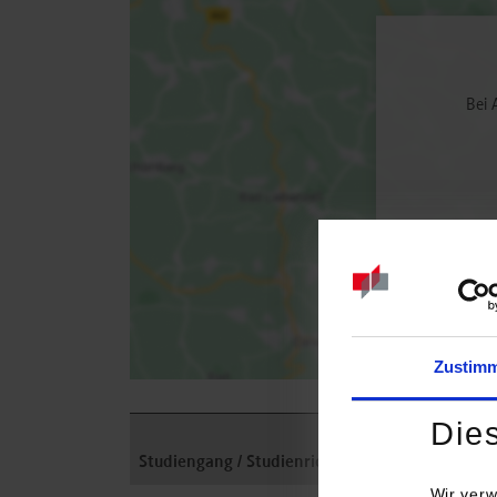
Bei 
Zustim
Die
Studiengang / Studienrichtung
Anschrift 
Wir verw