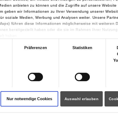
isionsbohrtechnik
Studienrichtungen: Konstruktion und Entwick
Medien anbieten zu können und die Zugriffe auf unsere Website 
Produktionstechnik
m geben wir Informationen zu Ihrer Verwendung unserer Websit
r. 4
für soziale Medien, Werbung und Analysen weiter. Unsere Partn
rich
aps) führen diese Informationen möglicherweise mit weiteren
ihnen bereitgestellt haben oder die sie im Rahmen Ihrer Nutzung
lt haben.
 321
hl
.de
Präferenzen
Statistiken
Yo
isionsbohrtechnik
r. 4
rich
 321
Nur notwendige Cookies
Auswahl erlauben
Cook
.de