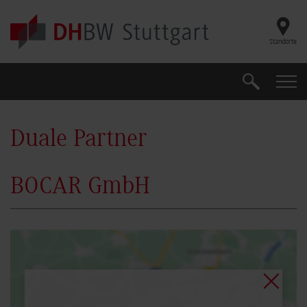
Skip to main content
Standorte
Suche
Suche
Duale Partner
BOCAR GmbH