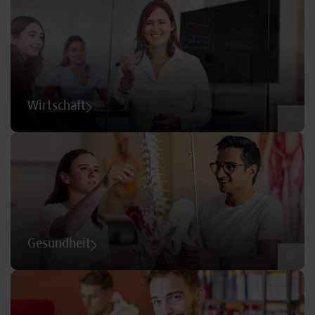
Wirtschaft
©
Gesundheit
©