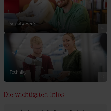
Sozialwesen
©
Technik
©
Die wichtigsten Infos