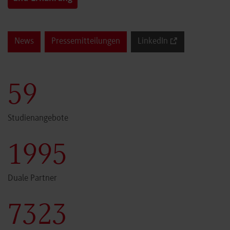
News
Pressemitteilungen
LinkedIn
60
Studienangebote
2000
Duale Partner
7341