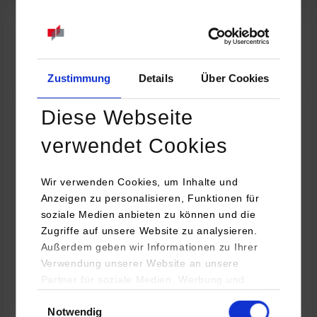
07.09.2026
18:00 Uhr
Online INDIS-Infoveranstaltung für Studierende
Zum Event
Zustimmung
Details
Über Cookies
Diese Webseite
Technologietag: Clean Urban Transportation –
verwendet Cookies
nachhaltige Mobilität im (sub)urbanen Umfeld
Wir verwenden Cookies, um Inhalte und
16.09.2026 - 17.09.2026
Anzeigen zu personalisieren, Funktionen für
soziale Medien anbieten zu können und die
Im Mittelpunkt stehen elektrische Antriebe, moderne
Zugriffe auf unsere Website zu analysieren.
Batterietechnologien und innovative Fahrzeugkonzepte für
Außerdem geben wir Informationen zu Ihrer
nachhaltige Mobilität in Stadt und…
Verwendung unserer Website an unsere
Partner für soziale Medien, Werbung und
Zum Event
Analysen weiter. Unsere Partner (u.a.
Einwilligungsauswahl
Notwendig
YouTube, Google Maps) führen diese