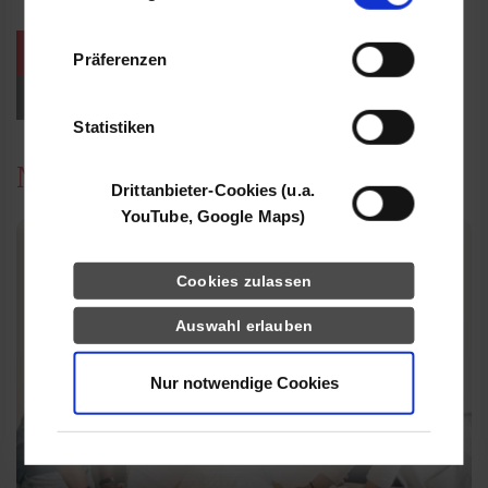
Informationen möglicherweise mit weiteren
Daten zusammen, die Sie ihnen bereitgestellt
weitere Veranstaltungen / Termine
Präferenzen
haben oder die sie im Rahmen Ihrer Nutzung
der Dienste gesammelt haben.
Events für Studieninteressierte
Statistiken
News
Drittanbieter-Cookies (u.a.
YouTube, Google Maps)
Cookies zulassen
Auswahl erlauben
Nur notwendige Cookies