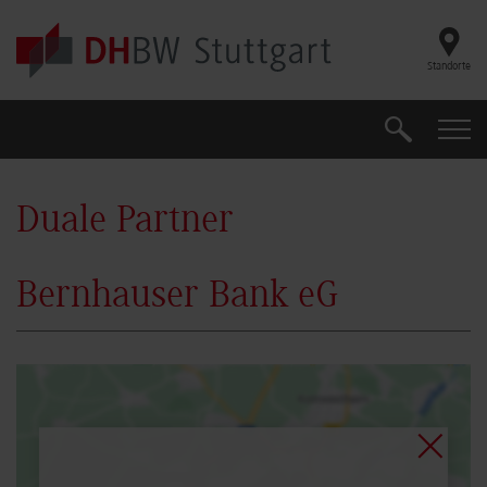
Skip to main content
Standorte
Suche
Suche
Duale Partner
Bernhauser Bank eG