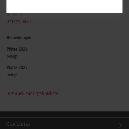
70794
Filderstadt
Ute Fischer
0711/700040
belegt
belegt
zurück zur Ergebnisliste
Quicklinks