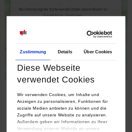
Bei Aktivierung der Karte werden Daten automatisiert an
Google Maps übertragen.
Informationen zum
Datenschutz
Dauerhaft aktivieren
Einmalig aktivieren
Zustimmung
Details
Über Cookies
Diese Webseite
verwendet Cookies
Wir verwenden Cookies, um Inhalte und
Anzeigen zu personalisieren, Funktionen für
BWL-Handel
soziale Medien anbieten zu können und die
Zugriffe auf unsere Website zu analysieren.
Außerdem geben wir Informationen zu Ihrer
BERGER GROUP
Verwendung unserer Website an unsere
Stuttgarter Str. 125