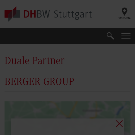
Skip to main content
Standorte
Suche
Suche
Duale Partner
BERGER GROUP