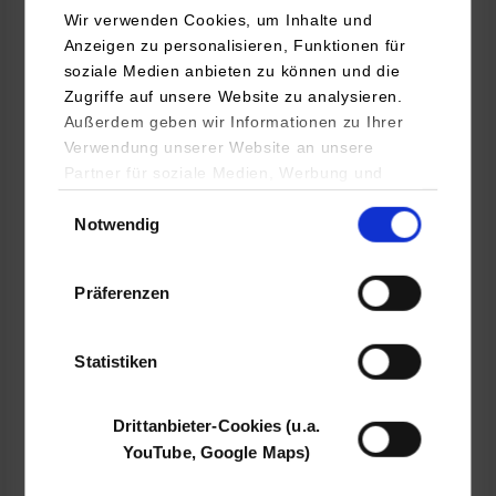
Wir verwenden Cookies, um Inhalte und
Anzeigen zu personalisieren, Funktionen für
soziale Medien anbieten zu können und die
Soziale Arbeit mit Menschen mit Behinderungen
Zugriffe auf unsere Website zu analysieren.
Außerdem geben wir Informationen zu Ihrer
Behindertenhilfe und Sozialpsychiatrie - Bruderhaus
Verwendung unserer Website an unsere
Diakonie Unterstützungszentrum Bad Urach
Partner für soziale Medien, Werbung und
Münsinger Str. 94
Analysen weiter. Unsere Partner (u.a.
Einwilligungsauswahl
72574
Bad Urach
Notwendig
YouTube, Google Maps) führen diese
Informationen möglicherweise mit weiteren
Sina Papst
Daten zusammen, die Sie ihnen bereitgestellt
Präferenzen
haben oder die sie im Rahmen Ihrer Nutzung
der Dienste gesammelt haben.
Statistiken
frei
Drittanbieter-Cookies (u.a.
YouTube, Google Maps)
k.A.