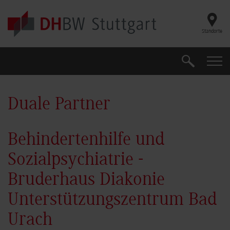
Skip to main content
Standorte
Suche
Suche
Duale Partner
Behindertenhilfe und
Sozialpsychiatrie -
Bruderhaus Diakonie
Unterstützungszentrum Bad
Urach