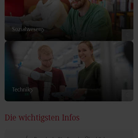
Sozialwesen
©
Technik
©
Die wichtigsten Infos