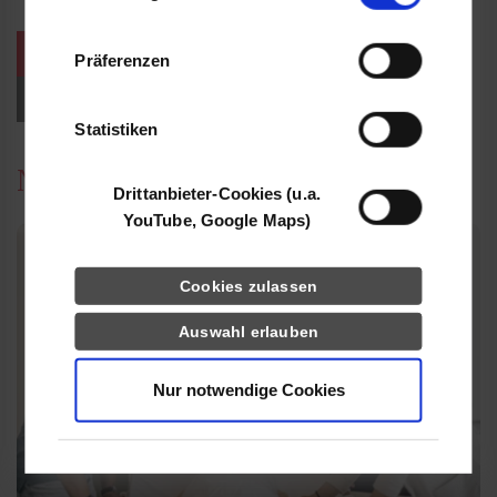
Informationen möglicherweise mit weiteren
Daten zusammen, die Sie ihnen bereitgestellt
weitere Veranstaltungen / Termine
Präferenzen
haben oder die sie im Rahmen Ihrer Nutzung
der Dienste gesammelt haben.
Events für Studieninteressierte
Statistiken
News
Drittanbieter-Cookies (u.a.
YouTube, Google Maps)
Cookies zulassen
Auswahl erlauben
Nur notwendige Cookies