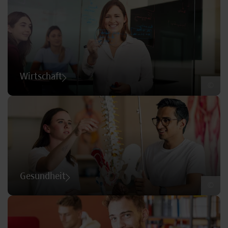
Wirtschaft
©
Gesundheit
©