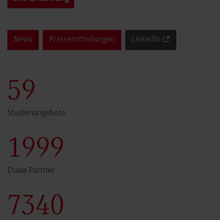
News
Pressemitteilungen
LinkedIn
60
Studienangebote
2000
Duale Partner
7341