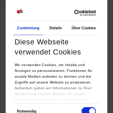
07.09.2026
18:00 Uhr
Online INDIS-Infoveranstaltung für Studierende
Zum Event
Zustimmung
Details
Über Cookies
Diese Webseite
Technologietag: Clean Urban Transportation –
verwendet Cookies
nachhaltige Mobilität im (sub)urbanen Umfeld
Wir verwenden Cookies, um Inhalte und
16.09.2026 - 17.09.2026
Anzeigen zu personalisieren, Funktionen für
soziale Medien anbieten zu können und die
Im Mittelpunkt stehen elektrische Antriebe, moderne
Zugriffe auf unsere Website zu analysieren.
Batterietechnologien und innovative Fahrzeugkonzepte für
Außerdem geben wir Informationen zu Ihrer
nachhaltige Mobilität in Stadt und…
Verwendung unserer Website an unsere
Partner für soziale Medien, Werbung und
Zum Event
Analysen weiter. Unsere Partner (u.a.
Einwilligungsauswahl
Notwendig
YouTube, Google Maps) führen diese