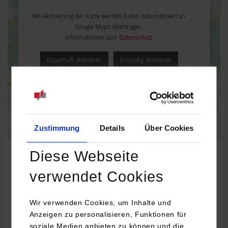
Bei Aktivierung der Karte werden Daten automatisiert an
Google Maps übertragen.
Informationen zum
Datenschutz
Dauerhaft aktivieren
Einmalig aktivieren
Zustimmung
Details
Über Cookies
Diese Webseite
verwendet Cookies
Soziale Arbeit mit Menschen mit Behinderungen
Wir verwenden Cookies, um Inhalte und
Atrio Leonberg e.V.
Anzeigen zu personalisieren, Funktionen für
soziale Medien anbieten zu können und die
Böblinger Str. 19/1