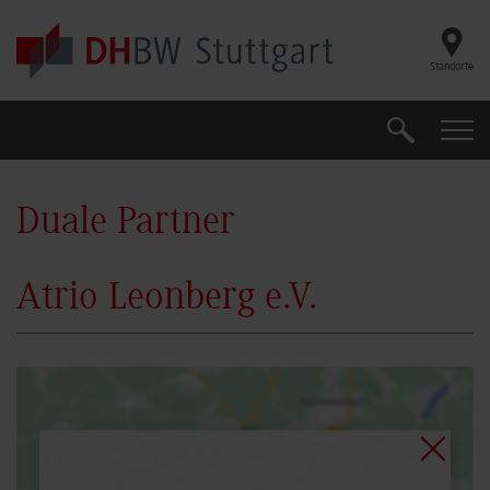
Skip to main content
Standorte
Suche
Suche
Duale Partner
Atrio Leonberg e.V.