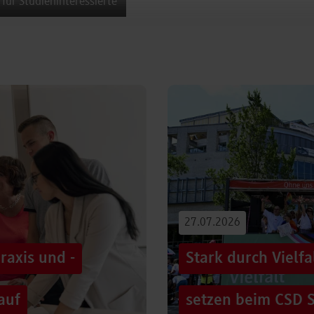
 für Studieninteressierte
27.07.2026
raxis und -
Stark durch Vielf
auf
setzen beim CSD S