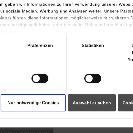
m geben wir Informationen zu Ihrer Verwendung unserer Websit
INDIS-Infoveranstaltung für
für soziale Medien, Werbung und Analysen weiter. Unsere Partn
aps) führen diese Informationen möglicherweise mit weiteren
Studierende
ihnen bereitgestellt haben oder die sie im Rahmen Ihrer Nutzung
lt haben.
hl
Präferenzen
Statistiken
07.09.2026
18:00 Uhr
Yo
Online INDIS-Infoveranstaltung für
Studierende
Nur notwendige Cookies
Auswahl erlauben
Cook
Zum Event