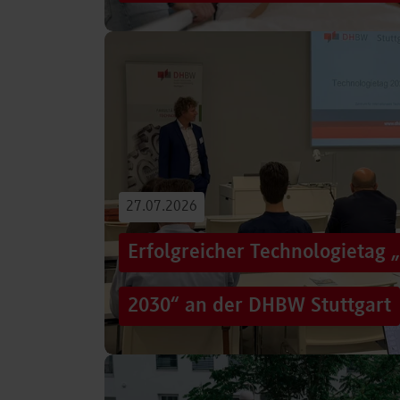
Von der Promotion in Australien über die We
evidenzbasierter Pflege bis hin zur aktiven G
Führungsaufgaben – Drei…
Beitrag lesen
27.07.2026
Erfolgreicher Technologietag 
2030“ an der DHBW Stuttgart
Wie gelingt Transformation in einer Zeit, in d
und gesellschaftliche Rahmenbedingungen im
Genau…