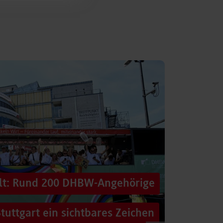
alt: Rund 200 DHBW-Angehörige
tuttgart ein sichtbares Zeichen