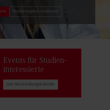
ern!
Studienangebot entdecken
Events für Studien­
interessierte
zum Veranstaltungs­kalender