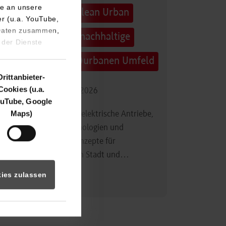
e an unsere
Technologietag: Clean Urban
er (u.a. YouTube,
 Daten zusammen,
Transportation – nachhaltige
 der Dienste
Mobilität im (sub)urbanen Umfeld
Drittanbieter-
Cookies (u.a.
16.09.2026 - 17.09.2026
uTube, Google
Maps)
Im Mittelpunkt stehen elektrische Antriebe,
moderne Batterietechnologien und
innovative Fahrzeugkonzepte für
nachhaltige Mobilität in Stadt und…
ies zulassen
Zum Event