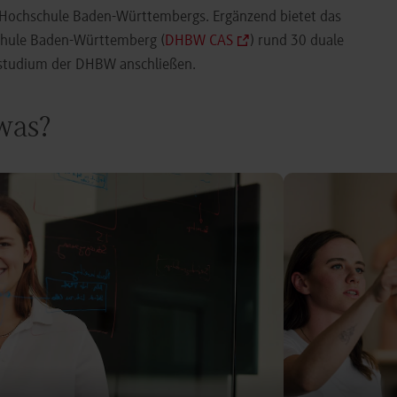
e Hochschule Baden-Württembergs. Ergänzend bietet das
chule Baden-Württemberg (
DHBW CAS
) rund 30 duale
orstudium der DHBW anschließen.
 was?