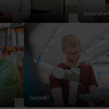
Gesundhei
©
Technik
©