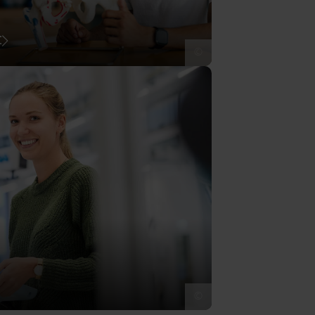
t
©
©