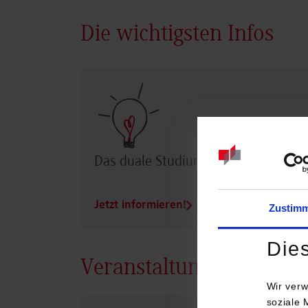
Die wichtigsten Infos
Das duale Studium im Überblick
Jetzt informieren!
Zustim
Die
Veranstaltungen
Wir verw
soziale 