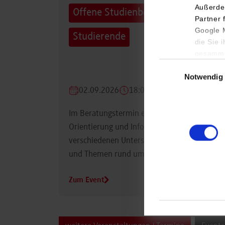
Außerde
Offene Studienberatung für
Partner 
Google M
Studierende
die Sie 
gesamme
Einwilligungsauswa
Notwendig
02.09.2026
18:00 Uhr
Im Beratungstermin erhalten Studierende
Orientierung und Informationen zu
verschiedenen Unterstützungsmöglichkeiten
und Themen rund um das Studium.
Zum Event