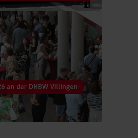
©
 säumten am Samstag die Straßen der
tten im farbenfrohen Zug: ein eigener DHBW-
26 an der DHBW Villingen-
©
d dennoch eine Verbindung schaffen, mit
 – connecting minds“ hat der DHBW-