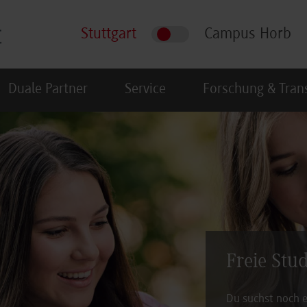
Stuttgart
Campus Horb
Duale Partner
Service
Forschung & Tran
Freie Stu
Du suchst noch e