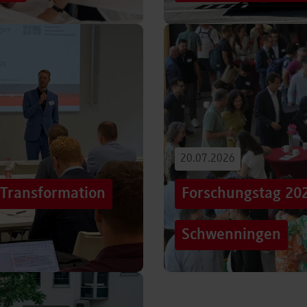
iterentwicklung
Hunderttausende Menschen
estaltung von
Stuttgarter Innenstadt. Mi
Truck, eine große…
Beitrag lesen
20.07.2026
„Transformation
Forschungstag 20
Schwenningen
er sich Technologien, Märkte
Grenzen überschreiten – un
mer schneller verändern?
dem Motto „crossing lines
Forschungstag in…