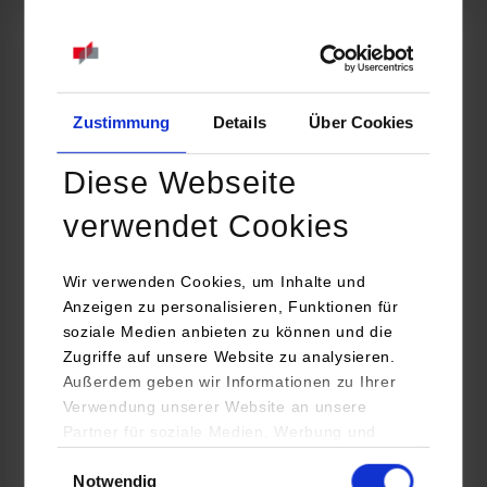
Informatik
apsolut GmbH advanced processes & solutions
Gutenbergstr. 13
Zustimmung
Details
Über Cookies
70771
Leinfelden-Echterdingen
www.ap-solut.com
Diese Webseite
Lena Neumann
verwendet Cookies
+49 (0) 5 21 / 7 84 00 30
career@ap-solut.com
Wir verwenden Cookies, um Inhalte und
Anzeigen zu personalisieren, Funktionen für
soziale Medien anbieten zu können und die
Zugriffe auf unsere Website zu analysieren.
Außerdem geben wir Informationen zu Ihrer
belegt
Verwendung unserer Website an unsere
Partner für soziale Medien, Werbung und
Analysen weiter. Unsere Partner (u.a.
Einwilligungsauswahl
k.A.
Notwendig
YouTube, Google Maps) führen diese