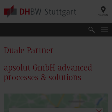
Skip to main content
Standorte
Suche
Suche
Duale Partner
apsolut GmbH advanced
processes & solutions