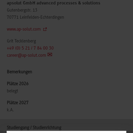
apsolut GmbH advanced processes & solutions
Gutenbergstr. 13
70771
Leinfelden-Echterdingen
www.ap-solut.com
Grit Tecklenberg
+49 (0) 5 21 / 7 84 00 30
career@ap-solut.com
belegt
k.A.