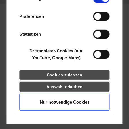
Informationen möglicherweise mit weiteren
Daten zusammen, die Sie ihnen bereitgestellt
Präferenzen
haben oder die sie im Rahmen Ihrer Nutzung
Wirtschaftsinformatik / Dienstleistungsmanagement
der Dienste gesammelt haben.
Statistiken
apsolut GmbH advanced processes & solutions
Gutenbergstr. 13
Drittanbieter-Cookies (u.a.
70771
Leinfelden-Echterdingen
YouTube, Google Maps)
www.ap-solut.com
Lena Neumann
Cookies zulassen
+49 (0) 5 21 / 7 84 00 30
Auswahl erlauben
career@ap-solut.com
Nur notwendige Cookies
k.A.