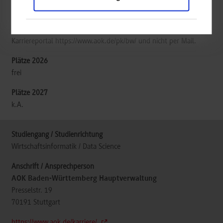
Ansprechpartnerin für die Bewerbung ist Frau Katharina
Maurovich. Bitte bewerben Sie sich ausschließlich über das
Karriereportal https://www.aok.de/pk/bw/ und nicht per Mail.
frei
k.A.
Wirtschaftsinformatik / Data Science
AOK Baden-Württemberg Hauptverwaltung
Presselstr. 19
70191
Stuttgart
https://www.aok.de/karriere/