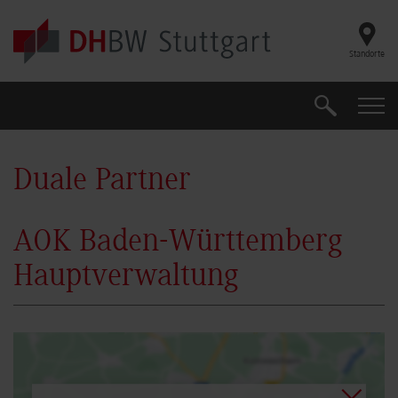
Skip to main content
Standorte
Suche
Suche
Duale Partner
AOK Baden-Württemberg
Hauptverwaltung