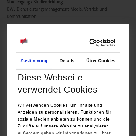
BWL-Dienstleistungsmanagement-Media, Vertrieb und
Kommunikation
AOK Baden-Württemberg Hauptverwaltung
Presselstr. 19
70191
Stuttgart
Zustimmung
Details
Über Cookies
https://www.aok.de/karriere/
Diese Webseite
Katharina Maurovich
0711 6525-18529
verwendet Cookies
Katharina.Maurovich@bw.aok.de
Wir verwenden Cookies, um Inhalte und
Anzeigen zu personalisieren, Funktionen für
Bitte bewerben Sie sich online über unser Karriereportal. Sollten
soziale Medien anbieten zu können und die
Sie Fragen haben, dann rufen Sie uns unter 0711 652518529 an.
Zugriffe auf unsere Website zu analysieren.
Außerdem geben wir Informationen zu Ihrer