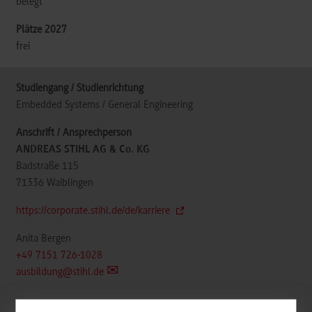
belegt
frei
Embedded Systems / General Engineering
ANDREAS STIHL AG & Co. KG
Badstraße 115
71336
Waiblingen
https://corporate.stihl.de/de/karriere
Anita Bergen
+49 7151 726-1028
ausbildung@stihl.de