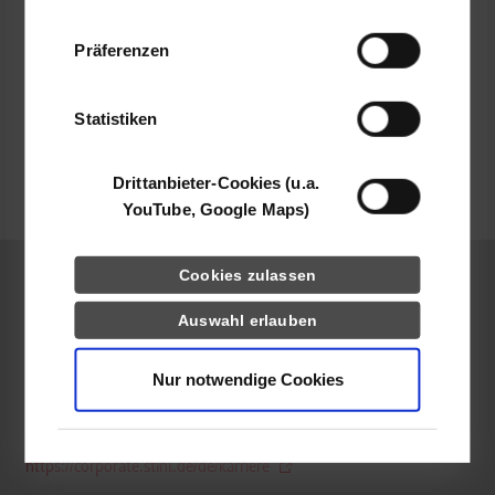
ausbildung@stihl.de
Informationen möglicherweise mit weiteren
Daten zusammen, die Sie ihnen bereitgestellt
Präferenzen
haben oder die sie im Rahmen Ihrer Nutzung
der Dienste gesammelt haben.
Statistiken
belegt
Drittanbieter-Cookies (u.a.
frei
YouTube, Google Maps)
Cookies zulassen
Mechatronik
Auswahl erlauben
ANDREAS STIHL AG & Co. KG
Nur notwendige Cookies
Badstraße 115
71336
Waiblingen
https://corporate.stihl.de/de/karriere