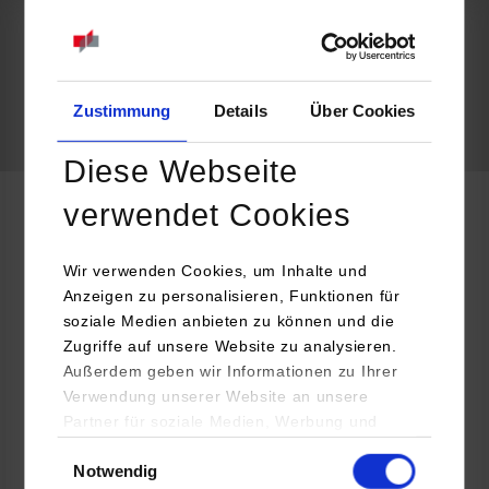
belegt
Zustimmung
Details
Über Cookies
frei
Diese Webseite
verwendet Cookies
Informatik / Künstliche Intelligenz
Wir verwenden Cookies, um Inhalte und
Anzeigen zu personalisieren, Funktionen für
ANDREAS STIHL AG & Co. KG
soziale Medien anbieten zu können und die
Badstraße 115
Zugriffe auf unsere Website zu analysieren.
71336
Waiblingen
Außerdem geben wir Informationen zu Ihrer
Verwendung unserer Website an unsere
https://corporate.stihl.de/de/karriere
Partner für soziale Medien, Werbung und
Anita Bergen
Analysen weiter. Unsere Partner (u.a.
Einwilligungsauswahl
+49 7151 726-1028
Notwendig
YouTube, Google Maps) führen diese