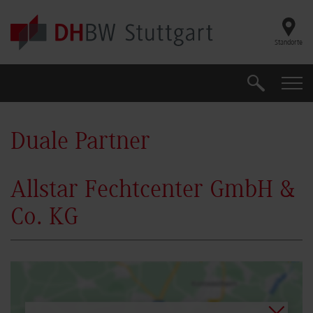
Skip to main content
Standorte
Suche
Suche
Duale Partner
Allstar Fechtcenter GmbH &
Co. KG